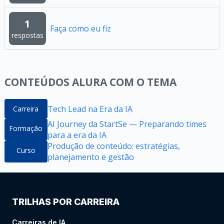
1
Faça como eu fiz
respostas
CONTEÚDOS ALURA COM O TEMA
Tech Lead na Era da IA
Carreira
AI Journey da StartSe — Preparando times
Formação
para a era da IA
Produção de conteúdo: estratégias,
Curso
planejamento e gestão
TRILHAS POR CARREIRA
Carreiras de IA