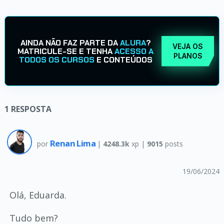
AINDA NÃO FAZ PARTE DA
ALURA
?
VEJA OS
MATRICULE-SE E TENHA
ACESSO A
PLANOS
TODOS OS CURSOS
E CONTEÚDOS
1
RESPOSTA
Renan Lima
por
|
4248.3k
xp |
9015
posts
19/06/2024
Olá, Eduarda.
Tudo bem?