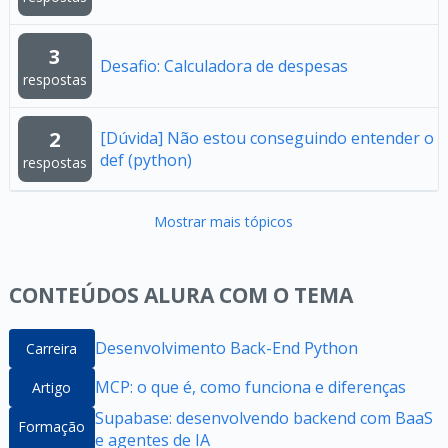
3
Desafio: Calculadora de despesas
respostas
2
[Dúvida] Não estou conseguindo entender o
def (python)
respostas
Mostrar mais tópicos
CONTEÚDOS ALURA COM O TEMA
Desenvolvimento Back-End Python
Carreira
MCP: o que é, como funciona e diferenças
Artigo
Supabase: desenvolvendo backend com BaaS
Formação
e agentes de IA