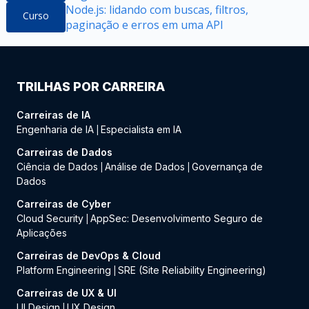
Node.js: lidando com buscas, filtros,
Curso
paginação e erros em uma API
TRILHAS POR CARREIRA
Carreiras de IA
Engenharia de IA
Especialista em IA
|
Carreiras de Dados
Ciência de Dados
Análise de Dados
Governança de
|
|
Dados
Carreiras de Cyber
Cloud Security
AppSec: Desenvolvimento Seguro de
|
Aplicações
Carreiras de DevOps & Cloud
Platform Engineering
SRE (Site Reliability Engineering)
|
Carreiras de UX & UI
UI Design
UX Design
|