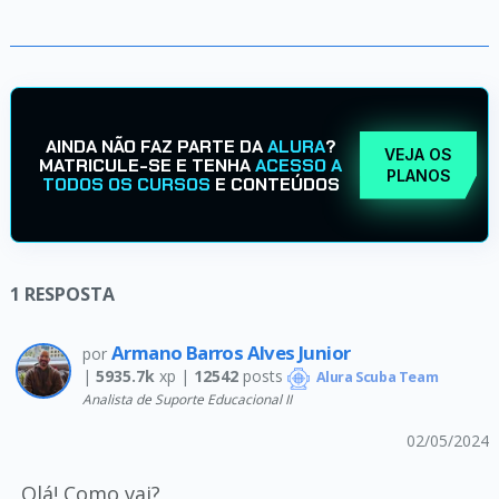
AINDA NÃO FAZ PARTE DA
ALURA
?
VEJA OS
MATRICULE-SE E TENHA
ACESSO A
PLANOS
TODOS OS CURSOS
E CONTEÚDOS
1
RESPOSTA
Armano Barros Alves Junior
por
|
5935.7k
xp |
12542
posts
Alura Scuba Team
Analista de Suporte Educacional II
02/05/2024
Olá! Como vai?