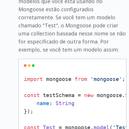
modelos que você está usando no
Mongoose estão configurados
corretamente. Se você tem um modelo
chamado "Test", o Mongoose pode criar
uma collection baseada nesse nome se não
for especificado de outra forma. Por
exemplo, se você tem um modelo assim:
import
 mongoose 
from
'mongoose'
;

const
 testSchema = 
new
 mongoose.
S
name
: 
String
});

const
Test
 = mongoose.
model
(
'Test