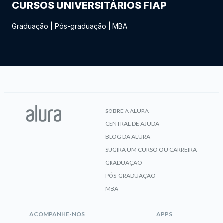
CURSOS UNIVERSITÁRIOS FIAP
Graduação
|
Pós-graduação
|
MBA
SOBRE A ALURA
CENTRAL DE AJUDA
BLOG DA ALURA
SUGIRA UM CURSO OU CARREIRA
GRADUAÇÃO
PÓS-GRADUAÇÃO
MBA
ACOMPANHE-NOS
APPS