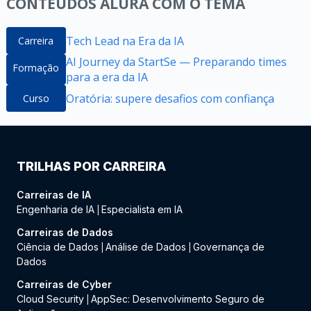
CONTEÚDOS ALURA COM O TEMA
Tech Lead na Era da IA
Carreira
AI Journey da StartSe — Preparando times
Formação
para a era da IA
Oratória: supere desafios com confiança
Curso
TRILHAS POR CARREIRA
Carreiras de IA
Engenharia de IA
Especialista em IA
|
Carreiras de Dados
Ciência de Dados
Análise de Dados
Governança de
|
|
Dados
Carreiras de Cyber
Cloud Security
AppSec: Desenvolvimento Seguro de
|