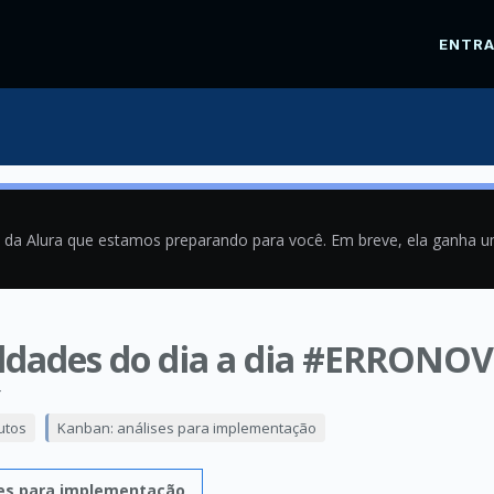
ENTR
a da Alura que estamos preparando para você. Em breve, ela ganha 
uldades do dia a dia #ERRONO
4
utos
Kanban: análises para implementação
ses para implementação