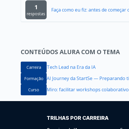
1
Faça como eu fiz: antes de começar o
respostas
CONTEÚDOS ALURA COM O TEMA
Tech Lead na Era da IA
Carreira
AI Journey da StartSe — Preparando ti
Formação
Miro: facilitar workshops colaborativ
Curso
TRILHAS POR CARREIRA