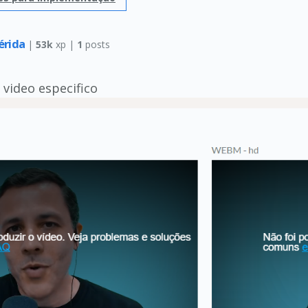
érida
|
53k
xp |
1
posts
 video especifico