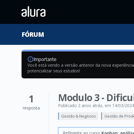
FÓRUM
Importante
Você está vendo a versão anterior da nova experiênci
potencializar seus estudos!
Modulo 3 - Dific
1
Publicado 2 anos atrás
, em 14/03/202
resposta
Gestão & Negócios
Gestão de Prod
Referente ao curso
Kanban: análi