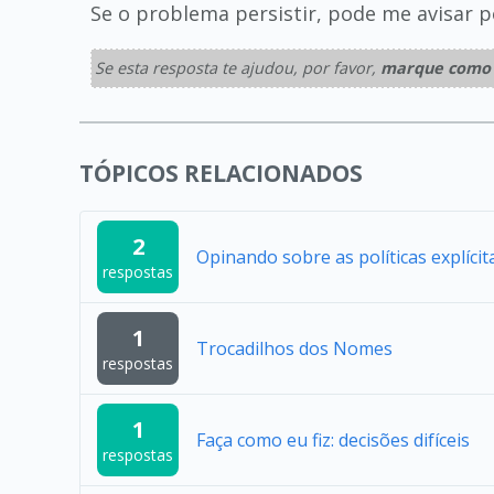
Se o problema persistir, pode me avisar p
Se esta resposta te ajudou, por favor,
marque como 
TÓPICOS RELACIONADOS
2
Opinando sobre as políticas explícit
respostas
1
Trocadilhos dos Nomes
respostas
1
Faça como eu fiz: decisões difíceis
respostas