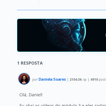
1
RESPOSTA
Daniela Soares
por
|
2104.5k
xp |
4910
post
Olá, Daniel!
Eu abri os vídeos do módulo 3 e eles ro