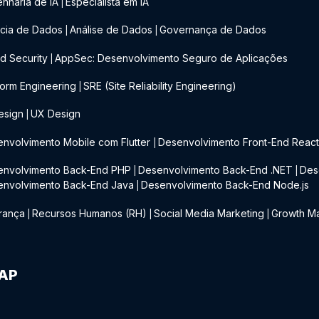
nharia de IA
Especialista em IA
|
cia de Dados
Análise de Dados
Governança de Dados
|
|
d Security
AppSec: Desenvolvimento Seguro de Aplicações
|
form Engineering
SRE (Site Reliability Engineering)
|
esign
UX Design
|
nvolvimento Mobile com Flutter
Desenvolvimento Front-End Reac
|
envolvimento Back-End PHP
Desenvolvimento Back-End .NET
Des
|
|
envolvimento Back-End Java
Desenvolvimento Back-End Node.js
|
rança
Recursos Humanos (RH)
Social Media Marketing
Growth Ma
|
|
|
IAP