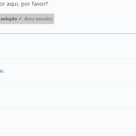
or aqui, por favor?
solução ✓
. Bons estudos.
as