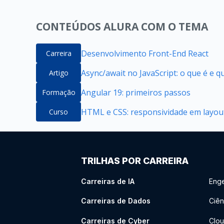
CONTEÚDOS ALURA COM O TEMA
Desenvolvimento Front-End React
Carreira
Async/await no JavaScript: o que é e 
Artigo
Angular 19: primeiros passos
Formação
HTML e CSS: responsividade em layou
Curso
TRILHAS POR CARREIRA
Carreiras de IA
Enge
Carreiras de Dados
Ciên
Carreiras de Cyber
Clou