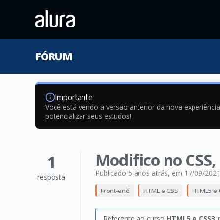
FÓRUM
Importante
Você está vendo a versão anterior da nova experiênci
potencializar seus estudos!
Modifico no CSS,
1
Publicado 5 anos atrás
, em 17/09/202
resposta
Front-end
HTML e CSS
HTML5 e 
Referente ao curso
HTML5 e CSS3 p