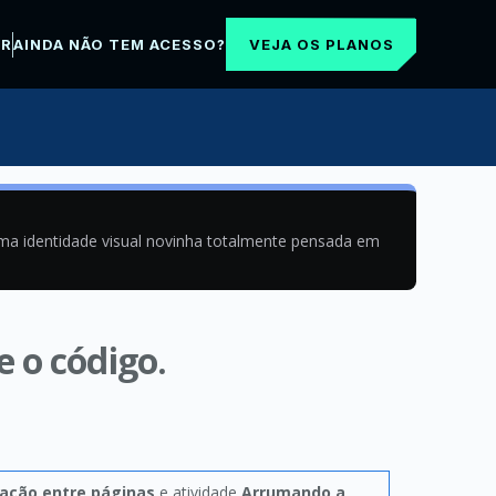
VEJA OS PLANOS
AR
AINDA NÃO TEM ACESSO?
uma identidade visual novinha totalmente pensada em
 o código.
ação entre páginas
e atividade
Arrumando a