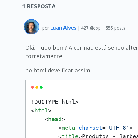
1
RESPOSTA
Luan Alves
por
|
427.6k
xp |
555
posts
Olá, Tudo bem? A cor não está sendo altera
corretamente.
no html deve ficar assim:
<
html
>
<
head
>
<
meta
charset
=
"UTF-8"
>
<
title
>
Produtos - Barbe