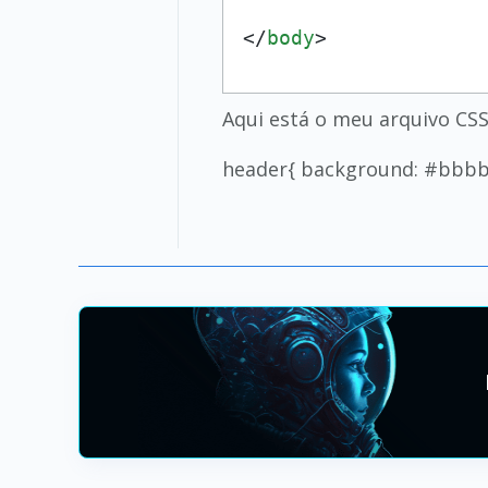
</
body
>
Aqui está o meu arquivo CS
header{ background: #bbbb