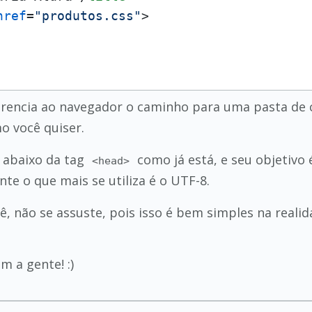
href
=
"produtos.css"
>
ferencia ao navegador o caminho para uma pasta de cs
o você quiser.
 abaixo da tag
como já está, e seu objetivo
<head>
te o que mais se utiliza é o UTF-8.
ê, não se assuste, pois isso é bem simples na reali
m a gente! :)