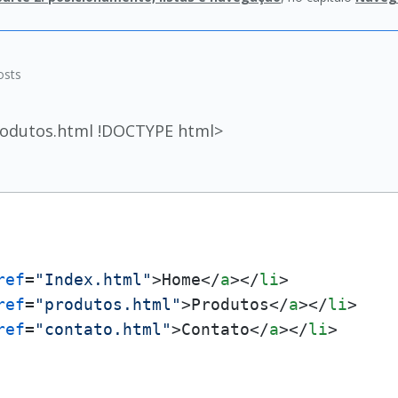
sts
rodutos.html !DOCTYPE html>
ref
=
"Index.html"
>
Home
</
a
>
</
li
>
ref
=
"produtos.html"
>
Produtos
</
a
>
</
li
>
ref
=
"contato.html"
>
Contato
</
a
>
</
li
>