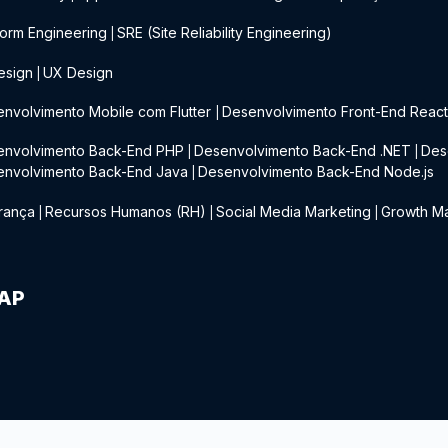
form Engineering
SRE (Site Reliability Engineering)
|
esign
UX Design
|
nvolvimento Mobile com Flutter
Desenvolvimento Front-End Reac
|
envolvimento Back-End PHP
Desenvolvimento Back-End .NET
Des
|
|
envolvimento Back-End Java
Desenvolvimento Back-End Node.js
|
rança
Recursos Humanos (RH)
Social Media Marketing
Growth Ma
|
|
|
IAP