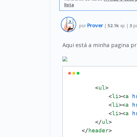
lista
Prover
por
|
52.1k
xp |
3
po
Aqui está a minha pagina p
<
ul
>
<
li
>
<
a
h
<
li
>
<
a
h
<
li
>
<
a
h
</
ul
>
</
header
>