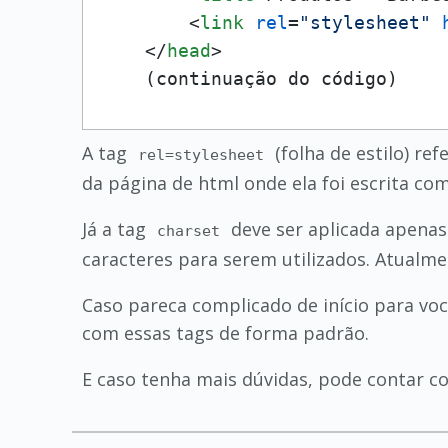
<
link
rel
=
"stylesheet"
</
head
>
    (continuação do código)
A tag
(folha de estilo) re
rel=stylesheet
da página de html onde ela foi escrita com
Já a tag
deve ser aplicada apenas
charset
caracteres para serem utilizados. Atualmen
Caso pareca complicado de início para voc
com essas tags de forma padrão.
E caso tenha mais dúvidas, pode contar co