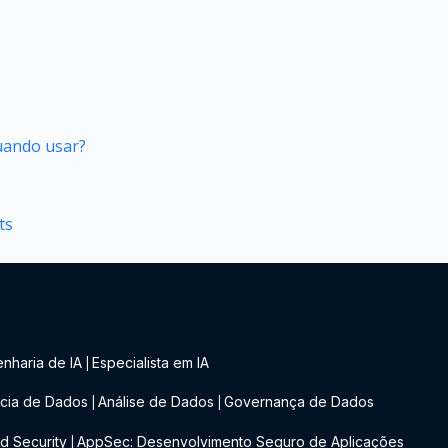
quando usar?
ts
nharia de IA
Especialista em IA
|
cia de Dados
Análise de Dados
Governança de Dados
|
|
d Security
AppSec: Desenvolvimento Seguro de Aplicações
|