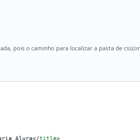
da, pois o caminho para localizar a pasta de css(ond
aria Alura
</
title
>