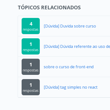
TÓPICOS RELACIONADOS
4
[Dúvida] Duvida sobre curso
respostas
1
[Dúvida] Dúvida referente ao uso 
respostas
1
sobre o curso de front-end
respostas
1
[Dúvida] tag simples no react
respostas