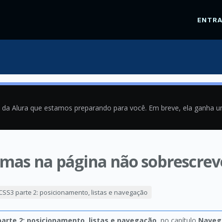
ENTR
a da Alura que estamos preparando para você. Em breve, ela ganha 
 mas na página não sobrescreve
1
CSS3 parte 2: posicionamento, listas e navegação
arte 2: posicionamento, listas e navegação
, no capítulo
Naveg