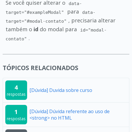
Se você quiser alterar o
data-
para
target="#exampleModal"
data-
, precisaria alterar
target="#modal-contato"
também o
id
do modal para
id="modal-
.
contato"
TÓPICOS RELACIONADOS
4
[Dúvida] Duvida sobre curso
respostas
1
[Dúvida] Dúvida referente ao uso de
<strong> no HTML
respostas