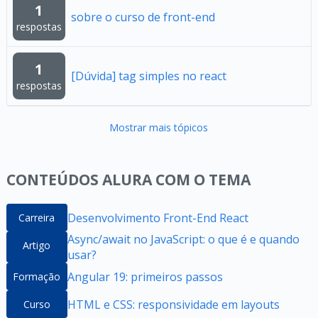
1
sobre o curso de front-end
respostas
1
[Dúvida] tag simples no react
respostas
Mostrar mais tópicos
CONTEÚDOS ALURA COM O TEMA
Desenvolvimento Front-End React
Carreira
Async/await no JavaScript: o que é e quando
Artigo
usar?
Angular 19: primeiros passos
Formação
HTML e CSS: responsividade em layouts
Curso