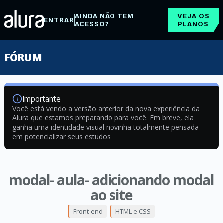
AINDA NÃO TEM
VEJA OS
ENTRAR
ACESSO?
PLANOS
FÓRUM
Importante
Você está vendo a versão anterior da nova experiência da
Alura que estamos preparando para você. Em breve, ela
ganha uma identidade visual novinha totalmente pensada
em potencializar seus estudos!
modal- aula- adicionando modal
ao site
Front-end
HTML e CSS