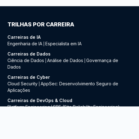
TRILHAS POR CARREIRA
Carreiras de IA
Engenharia de IA
Especialista em IA
|
Carreiras de Dados
Ciência de Dados
Análise de Dados
Governança de
|
|
Dados
Carreiras de Cyber
Cloud Security
AppSec: Desenvolvimento Seguro de
|
Aplicações
Carreiras de DevOps & Cloud
Platform Engineering
SRE (Site Reliability Engineering)
|
Carreiras de UX & UI
UI Design
UX Design
|
Carreiras de Mobile & Front-End