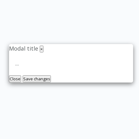
Modal title
×
...
Close
Save changes