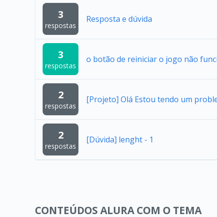
3
Resposta e dúvida
respostas
3
o botão de reiniciar o jogo não func
respostas
2
[Projeto] Olá Estou tendo um probl
respostas
2
[Dúvida] lenght - 1
respostas
CONTEÚDOS ALURA COM O TEMA