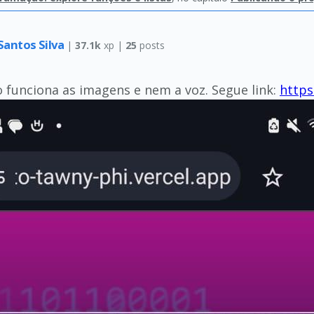
Santos Silva
|
37.1k
xp |
25
posts
funciona as imagens e nem a voz. Segue link:
https