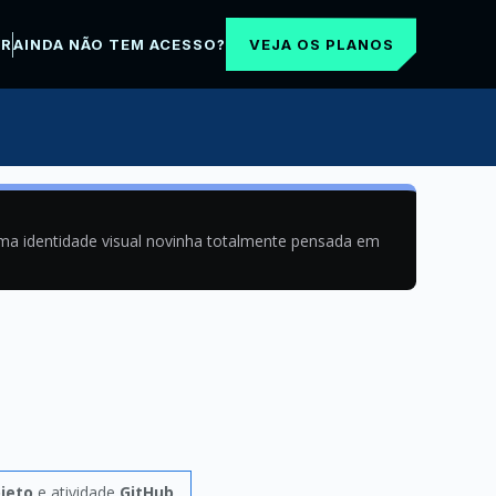
VEJA OS PLANOS
AR
AINDA NÃO TEM ACESSO?
uma identidade visual novinha totalmente pensada em
ojeto
e atividade
GitHub