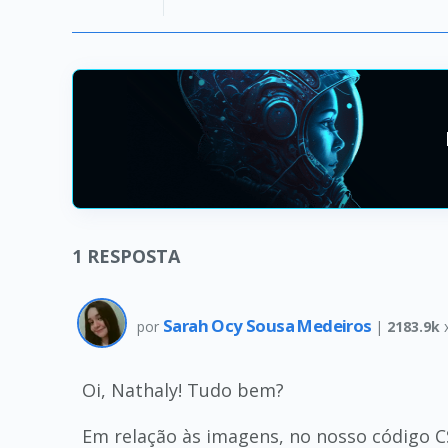
1
RESPOSTA
Sarah Ocy Sousa Medeiros
por
|
2183.9k
Oi, Nathaly! Tudo bem?
Em relação às imagens, no nosso código CS