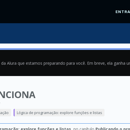
ENTR
a da Alura que estamos preparando para você. Em breve, ela ganha 
UNCIONA
4
mação
Lógica de programação: explore funções e listas
ramação: explore funções e listas
, no capítulo
Publicando o pr