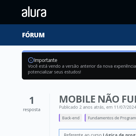
FÓRUM
Importante
Você está vendo a versão anterior da nova experiênci
potencializar seus estudos!
MOBILE NÃO F
1
Publicado 2 anos atrás
, em 11/07/202
resposta
Back-end
Fundamentos de Progra
Referente ao curso
Lógica de prog