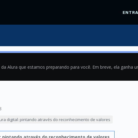
ENTR
a da Alura que estamos preparando para você. Em breve, ela ganha 
8
ura digital: pintando através do reconhecimento de valores
l: pintando através do reconhecimento de valores