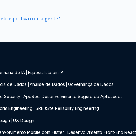
retrospectiva com a gente?
nharia de IA
Especialista em IA
|
cia de Dados
Análise de Dados
Governança de Dados
|
|
d Security
AppSec: Desenvolvimento Seguro de Aplicações
|
form Engineering
SRE (Site Reliability Engineering)
|
esign
UX Design
|
nvolvimento Mobile com Flutter
Desenvolvimento Front-End Reac
|