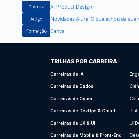
AI Product Design
Carreira
Novidades Alura: O que achou da sua 
Artigo
Canva
Formação
TRILHAS POR CARREIRA
Carreiras de IA
Enge
Carreiras de Dados
Ciên
Carreiras de Cyber
Clou
Carreiras de DevOps & Cloud
Plat
Carreiras de UX & UI
UI D
Carreiras de Mobile & Front-End
Dese