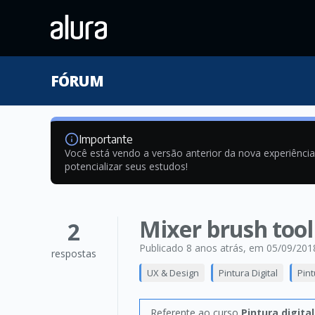
FÓRUM
Importante
Você está vendo a versão anterior da nova experiênci
potencializar seus estudos!
Mixer brush tool
2
Publicado 8 anos atrás
, em 05/09/201
respostas
UX & Design
Pintura Digital
Pint
Referente ao curso
Pintura digita