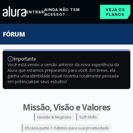
AINDA NÃO TEM
VEJA OS
ENTRAR
ACESSO?
PLANOS
FÓRUM
Importante
Você está vendo a versão anterior da nova experiência da
Alura que estamos preparando para você. Em breve, ela
ganha uma identidade visual novinha totalmente pensada
em potencializar seus estudos!
Missão, Visão e Valores
Gestão & Negócios
Soft Skills
Eficácia parte 1: hábitos para sua proatividade