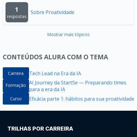
1
Sobre Proatividade
respostas
Mostrar mais tópicos
CONTEÚDOS ALURA COM O TEMA
Tech Lead na Era da IA
Carreira
AI Journey da StartSe — Preparando times
Formação
para a era da IA
Eficácia parte 1: hábitos para sua proatividade
Curso
TRILHAS POR CARREIRA