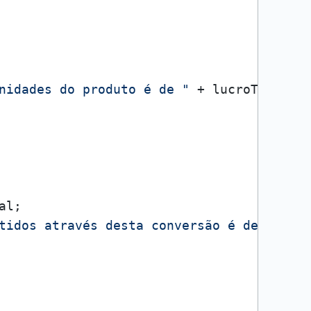
nidades do produto é de "
 + lucroTotal);

l;

tidos através desta conversão é de %2f"
,