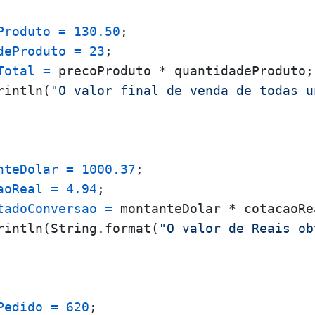
Produto
=
130.50
;

deProduto
=
23
;

Total
=
 precoProduto * quantidadeProduto;

rintln(
"O valor final de venda de todas u
nteDolar
=
1000.37
;

aoReal
=
4.94
;

tadoConversao
=
 montanteDolar * cotacaoRea
rintln(String.format(
"O valor de Reais ob
Pedido
=
620
;
