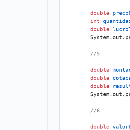
double
preco
int
quantida
double
lucro
        System.out.p
//5
double
monta
double
cotac
double
resul
        System.out.p
//6
double
valor