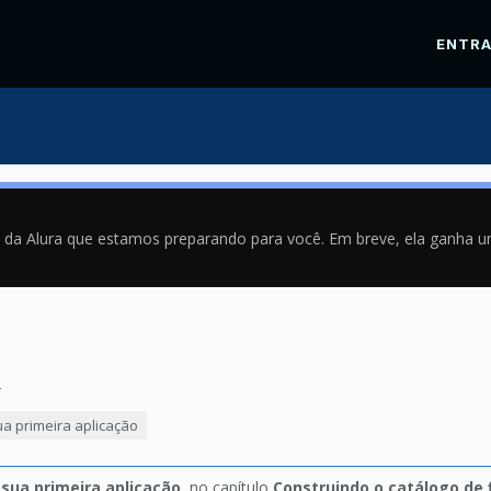
ENTR
a da Alura que estamos preparando para você. Em breve, ela ganha 
4
ua primeira aplicação
 sua primeira aplicação
, no capítulo
Construindo o catálogo de 