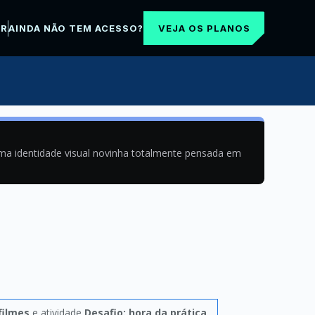
VEJA OS PLANOS
AR
AINDA NÃO TEM ACESSO?
uma identidade visual novinha totalmente pensada em
filmes
e atividade
Desafio: hora da prática