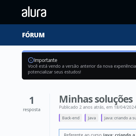
FÓRUM
Importante
Você está vendo a versão anterior da nova experiênci
potencializar seus estudos!
Minhas soluções
1
Publicado 2 anos atrás
, em 18/04/202
resposta
Back-end
Java
Java: criando a s
Referente ao curso
Java: criando a