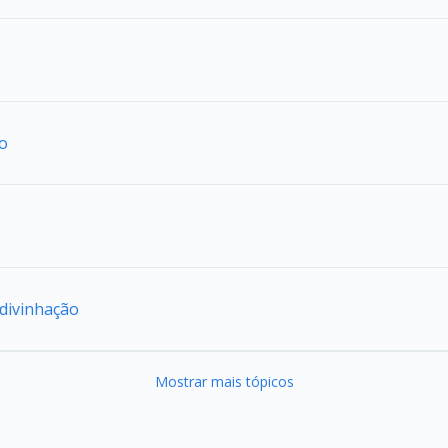
ão
adivinhação
Mostrar mais tópicos