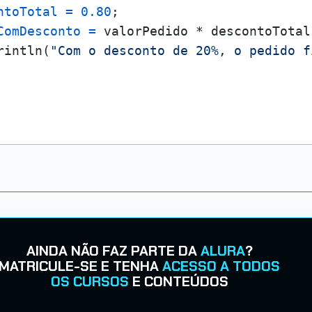
ntoTotal
=
0.80
;

ComDesconto
=
 valorPedido * descontoTotal;
rintln(
"Com o desconto de 20%, o pedido f
AINDA NÃO FAZ PARTE DA
ALURA
?
MATRICULE-SE E TENHA
ACESSO A TODOS
OS CURSOS
E CONTEÚDOS