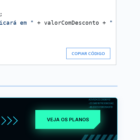


icará em "
 + valorComDesconto + 
" reais.
COPIAR CÓDIGO
VEJA OS PLANOS