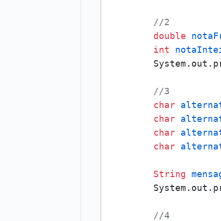
//2
double
notaF
int
notaInte
        System.out.p
//3
char
alterna
char
alterna
char
alterna
char
alterna
String
mensa
        System.out.p
//4