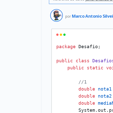
Marco Antonio Silve
por
package
 Desafio;

public
class
Desafio
public
static
vo
//1
double
nota1
double
nota2
double
media
        System.out.p