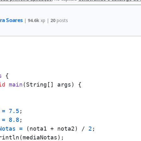
ira Soares
|
94.6k
xp |
20
posts
s
 {

id
main
(String[] args)
 {

=
7.5
;

=
8.8
;

Notas
=
 (nota1 + nota2) / 
2
;

rintln(mediaNotas);
