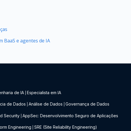
nças
 BaaS e agentes de IA
nharia de IA
Especialista em IA
|
cia de Dados
Análise de Dados
Governança de Dados
|
|
d Security
AppSec: Desenvolvimento Seguro de Aplicações
|
form Engineering
SRE (Site Reliability Engineering)
|