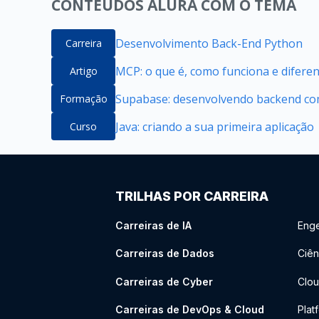
CONTEÚDOS ALURA COM O TEMA
Desenvolvimento Back-End Python
Carreira
MCP: o que é, como funciona e difere
Artigo
Supabase: desenvolvendo backend com
Formação
Java: criando a sua primeira aplicação
Curso
TRILHAS POR CARREIRA
Carreiras de IA
Enge
Carreiras de Dados
Ciên
Carreiras de Cyber
Clou
Carreiras de DevOps & Cloud
Plat