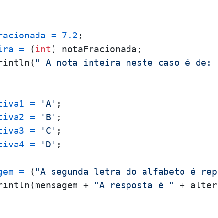
racionada
=
7.2
;

ira
=
 (
int
) notaFracionada;

rintln(
" A nota inteira neste caso é de: 
tiva1
=
'A'
;

tiva2
=
'B'
;

tiva3
=
'C'
;

tiva4
=
'D'
;

gem
=
 (
"A segunda letra do alfabeto é rep
rintln(mensagem + 
"A resposta é "
 + alter