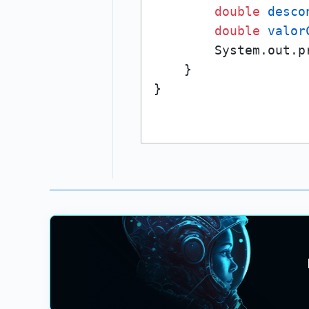
double
desco
double
valor
        System.out.p
    }
