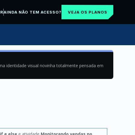
VEJA OS PLANOS
AR
AINDA NÃO TEM ACESSO?
uma identidade visual novinha totalmente pensada em
if e else
e atividade
Monitorando vendas no