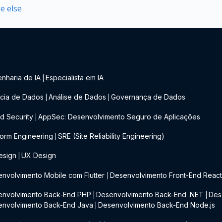
 e else
nharia de IA
Especialista em IA
|
cia de Dados
Análise de Dados
Governança de Dados
|
|
d Security
AppSec: Desenvolvimento Seguro de Aplicações
|
form Engineering
SRE (Site Reliability Engineering)
|
esign
UX Design
|
nvolvimento Mobile com Flutter
Desenvolvimento Front-End Reac
|
envolvimento Back-End PHP
Desenvolvimento Back-End .NET
Des
|
|
envolvimento Back-End Java
Desenvolvimento Back-End Node.js
|