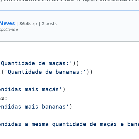
 Neves
|
36.4k
xp |
2
posts
olitano II
'Quantidade de maçãs:'
))

t
(
'Quantidade de bananas:'


endidas mais maçãs'
s:

endidas mais bananas'
endidas a mesma quantidade de maçãs e ban