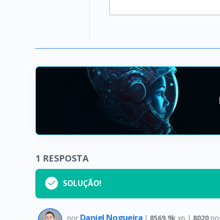
1
RESPOSTA
SOLUÇÃO!
Daniel Nogueira
por
|
8569.9k
xp |
8020
po