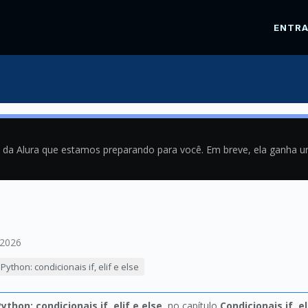
ENTR
a da Alura que estamos preparando para você. Em breve, ela ganha 
/2026
Python: condicionais if, elif e else
ython: condicionais if, elif e else
, no capítulo
Condicionais if, el