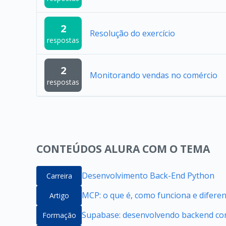
2
Resolução do exercício
respostas
2
Monitorando vendas no comércio
respostas
CONTEÚDOS ALURA COM O TEMA
Desenvolvimento Back-End Python
Carreira
MCP: o que é, como funciona e difere
Artigo
Supabase: desenvolvendo backend com
Formação