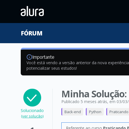
FÓRUM
Importante
Você está vendo a versão anterior da nova experiênci
potencializar seus estudos!
Minha Solução:
Publicado 5 meses atrás
, em 03/03
Solucionado
Back-end
Python
Praticando 
(ver solução)
Referente ao curso
Praticando P