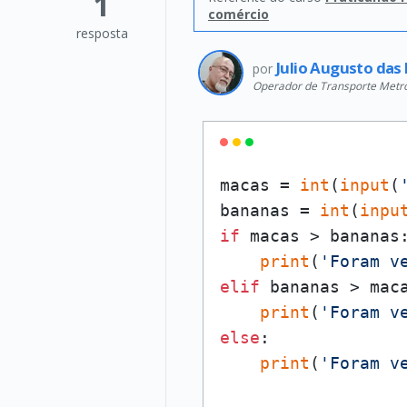
1
comércio
resposta
Julio Augusto das
por
Operador de Transporte Metrop
macas = 
int
(
input
(
bananas = 
int
(
inpu
if
 macas > bananas:
print
(
'Foram v
elif
 bananas > maca
print
(
'Foram v
else
:

print
(
'Foram v