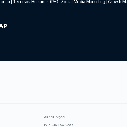
rança
Recursos Humanos (RH)
Social Media Marketing
Growth Ma
|
|
|
IAP
GRADUAÇÃO
PÓS-GRADUAÇÃO