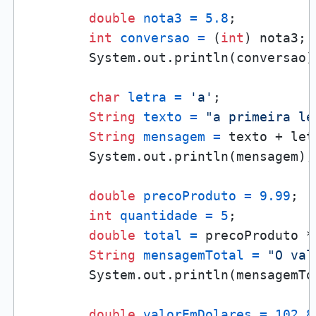
double
nota3
=
5.8
;

int
conversao
=
 (
int
) nota3;

        System.out.println(conversao);
char
letra
=
'a'
;

String
texto
=
"a primeira le
String
mensagem
=
 texto + letr
        System.out.println(mensagem);

double
precoProduto
=
9.99
;

int
quantidade
=
5
;

double
total
=
 precoProduto *
String
mensagemTotal
=
"O val
        System.out.println(mensagemTot
double
valorEmDolares
=
102.8