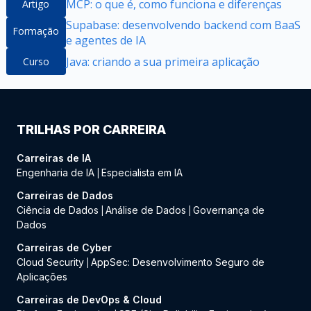
MCP: o que é, como funciona e diferenças
Artigo
Supabase: desenvolvendo backend com BaaS
Formação
e agentes de IA
Java: criando a sua primeira aplicação
Curso
TRILHAS POR CARREIRA
Carreiras de IA
Engenharia de IA
Especialista em IA
|
Carreiras de Dados
Ciência de Dados
Análise de Dados
Governança de
|
|
Dados
Carreiras de Cyber
Cloud Security
AppSec: Desenvolvimento Seguro de
|
Aplicações
Carreiras de DevOps & Cloud