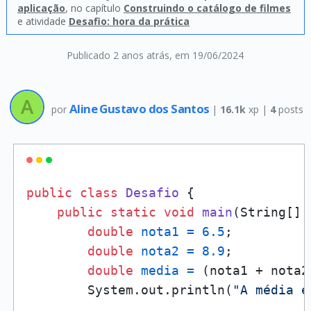
aplicação
, no capítulo
Construindo o catálogo de filmes
e atividade
Desafio: hora da prática
Publicado 2 anos atrás
, em 19/06/2024
Aline Gustavo dos Santos
por
|
16.1k
xp |
4
posts
public
class
Desafio
 {

public
static
void
main
(String[] 
double
nota1
=
6.5
;

double
nota2
=
8.9
;

double
media
=
 (nota1 + nota2
        System.out.println(
"A média é