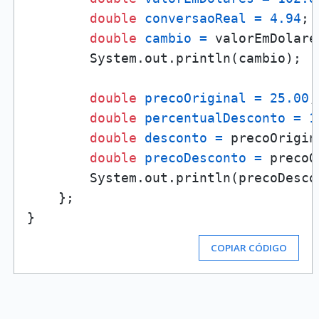
double
conversaoReal
=
4.94
;

double
cambio
=
 valorEmDolare
        System.out.println(cambio);

double
precoOriginal
=
25.00
;

double
percentualDesconto
=
1
double
desconto
=
 precoOrigin
double
precoDesconto
=
 precoO
        System.out.println(precoDescon
    };

COPIAR CÓDIGO