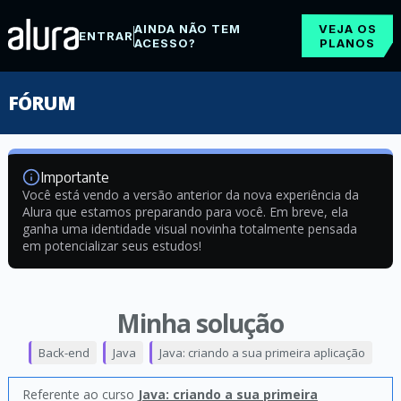
AINDA NÃO TEM
VEJA OS
ENTRAR
ACESSO?
PLANOS
FÓRUM
Importante
Você está vendo a versão anterior da nova experiência da
Alura que estamos preparando para você. Em breve, ela
ganha uma identidade visual novinha totalmente pensada
em potencializar seus estudos!
Minha solução
Back-end
Java
Java: criando a sua primeira aplicação
Referente ao curso
Java: criando a sua primeira