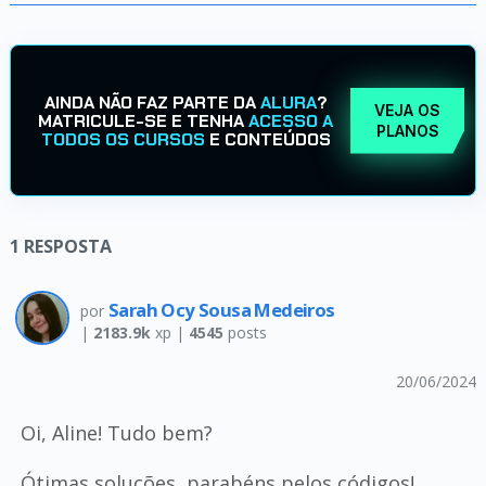
AINDA NÃO FAZ PARTE DA
ALURA
?
VEJA OS
MATRICULE-SE E TENHA
ACESSO A
PLANOS
TODOS OS CURSOS
E CONTEÚDOS
1
RESPOSTA
Sarah Ocy Sousa Medeiros
por
|
2183.9k
xp |
4545
posts
20/06/2024
Oi, Aline! Tudo bem?
Ótimas soluções, parabéns pelos códigos!