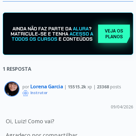
AINDA NÃO FAZ PARTE DA
ALURA
?
VEJA OS
MATRICULE-SE E TENHA
ACESSO A
PLANOS
TODOS OS CURSOS
E CONTEÚDOS
1
RESPOSTA
Lorena Garcia
por
|
15515.2k
xp |
23368
posts
Instrutor
09/04/2026
Oi, Luiz! Como vai?
Agradeço por compartilhar.