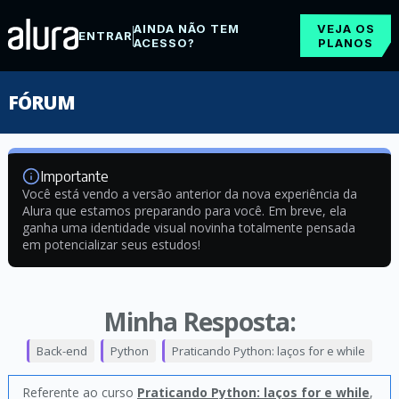
AINDA NÃO TEM
VEJA OS
ENTRAR
ACESSO?
PLANOS
FÓRUM
Importante
Você está vendo a versão anterior da nova experiência da
Alura que estamos preparando para você. Em breve, ela
ganha uma identidade visual novinha totalmente pensada
em potencializar seus estudos!
Minha Resposta:
Back-end
Python
Praticando Python: laços for e while
Referente ao curso
Praticando Python: laços for e while
,