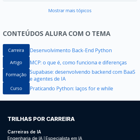
Mostrar mais tópicos
CONTEÚDOS ALURA COM O TEMA
Desenvolvimento Back-End Python
Carreira
MCP: o que é, como funciona e diferenças
Artigo
Supabase: desenvolvendo backend com BaaS
Formação
e agentes de IA
Praticando Python: laços for e while
Curso
TRILHAS POR CARREIRA
Carreiras de IA
Engenharia de IA
Especialista em IA
|