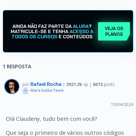
AINDA NÃO FAZ PARTE DA
ALURA
?
VEJA OS
MATRICULE-SE E TENHA
ACESSO A
PLANOS
TODOS OS CURSOS
E CONTEÚDOS
1
RESPOSTA
Rafael Rocha
por
|
2921.3k
xp |
6072
posts
Alura Scuba Team
13/04/2024
Olá Claudeny, tudo bem com você?
Que seja o primeiro de vários outros códigos