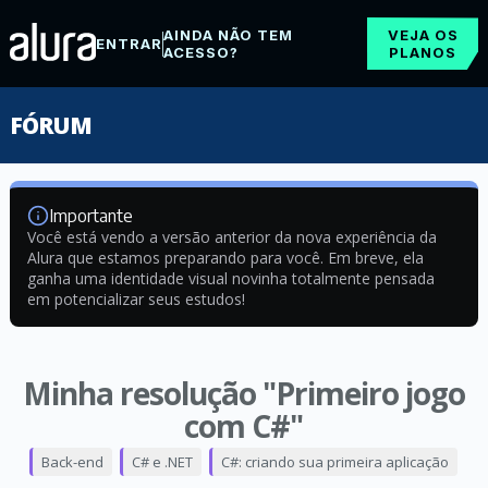
AINDA NÃO TEM
VEJA OS
ENTRAR
ACESSO?
PLANOS
FÓRUM
Importante
Você está vendo a versão anterior da nova experiência da
Alura que estamos preparando para você. Em breve, ela
ganha uma identidade visual novinha totalmente pensada
em potencializar seus estudos!
Minha resolução "Primeiro jogo
com C#"
Back-end
C# e .NET
C#: criando sua primeira aplicação