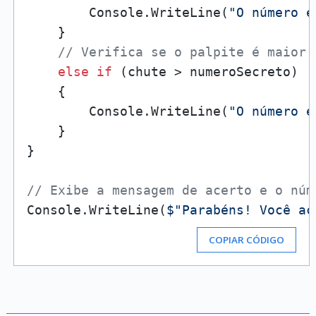
        Console.WriteLine(
"O número é
    }

// Verifica se o palpite é maior 
else
if
 (chute > numeroSecreto)

    {

        Console.WriteLine(
"O número é
    }

}

// Exibe a mensagem de acerto e o núm
Console.WriteLine(
$"Parabéns! Você ac
COPIAR CÓDIGO