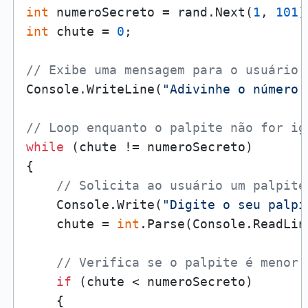
int
 numeroSecreto = rand.Next(
1
, 
101
int
 chute = 
0
;

// Exibe uma mensagem para o usuário
Console.WriteLine(
"Adivinhe o número 
// Loop enquanto o palpite não for ig
while
 (chute != numeroSecreto)

{

// Solicita ao usuário um palpite
    Console.Write(
"Digite o seu palpi
    chute = 
int
.Parse(Console.ReadLine
// Verifica se o palpite é menor 
if
 (chute < numeroSecreto)

    {
