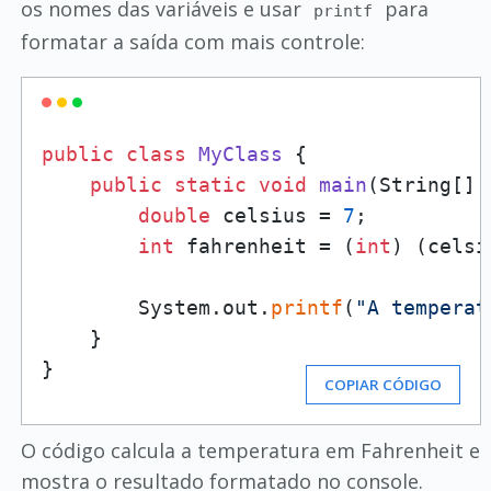
os nomes das variáveis e usar
para
printf
formatar a saída com mais controle:
public
class
MyClass
 {

public
static
void
main
(String[] 
double
 celsius = 
7
;

int
 fahrenheit = (
int
) (celsi
        System.out.
printf
(
"A temperat
    }

}
COPIAR CÓDIGO
O código calcula a temperatura em Fahrenheit e
mostra o resultado formatado no console.