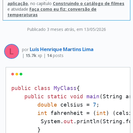
aplicação
, no capítulo
Construindo o catálogo de filmes
e atividade
Faça como eu fiz: conversão de
temperaturas
Publicado 3 meses atrás
, em 13/05/2026
Luís Henrique Martins Lima
por
|
15.7k
xp |
14
posts
public
class
MyClass
{

public
static
void
main
(
String ar
double
 celsius = 
7
;

int
 fahrenheit = (
int
) (celsi
         System.
out
.println(String.fo
        }
