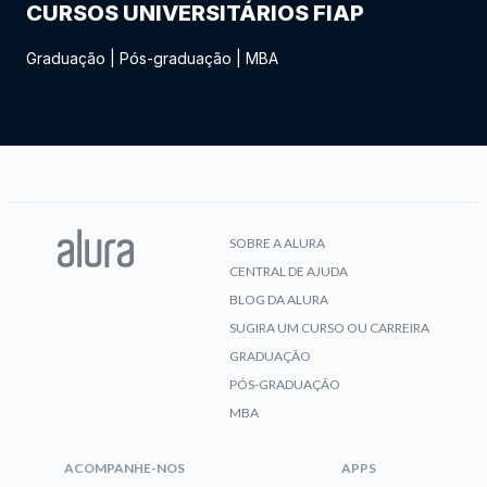
CURSOS UNIVERSITÁRIOS FIAP
Graduação
|
Pós-graduação
|
MBA
SOBRE A ALURA
CENTRAL DE AJUDA
BLOG DA ALURA
SUGIRA UM CURSO OU CARREIRA
GRADUAÇÃO
PÓS-GRADUAÇÃO
MBA
ACOMPANHE-NOS
APPS