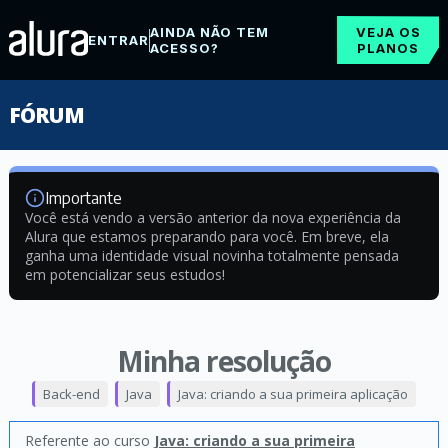
AINDA NÃO TEM
VEJA OS
ENTRAR
ACESSO?
PLANOS
FÓRUM
Importante
Você está vendo a versão anterior da nova experiência da
Alura que estamos preparando para você. Em breve, ela
ganha uma identidade visual novinha totalmente pensada
em potencializar seus estudos!
Minha resolução
Back-end
Java
Java: criando a sua primeira aplicação
Referente ao curso
Java: criando a sua primeira