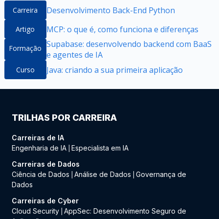
Desenvolvimento Back-End Python
Carreira
MCP: o que é, como funciona e diferenças
Artigo
Supabase: desenvolvendo backend com BaaS
Formação
e agentes de IA
Java: criando a sua primeira aplicação
Curso
TRILHAS POR CARREIRA
Carreiras de IA
Engenharia de IA
Especialista em IA
|
Carreiras de Dados
Ciência de Dados
Análise de Dados
Governança de
|
|
Dados
Carreiras de Cyber
Cloud Security
AppSec: Desenvolvimento Seguro de
|