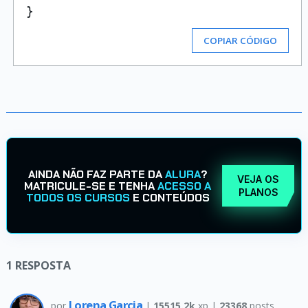
COPIAR CÓDIGO
AINDA NÃO FAZ PARTE DA
ALURA
?
VEJA OS
MATRICULE-SE E TENHA
ACESSO A
PLANOS
TODOS OS CURSOS
E CONTEÚDOS
1
RESPOSTA
Lorena Garcia
por
|
15515.2k
xp |
23368
posts