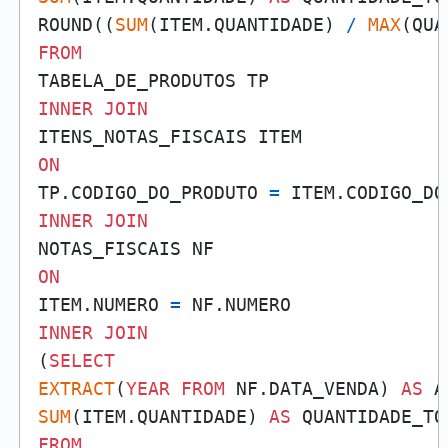
ROUND((
SUM
(ITEM.QUANTIDADE) 
/
MAX
(QUA
FROM
INNER
JOIN
ON
TP.CODIGO_DO_PRODUTO 
=
INNER
JOIN
ON
ITEM.NUMERO 
=
INNER
JOIN
(
SELECT
EXTRACT
(
YEAR
FROM
 NF.DATA_VENDA) 
AS
SUM
(ITEM.QUANTIDADE) 
AS
FROM