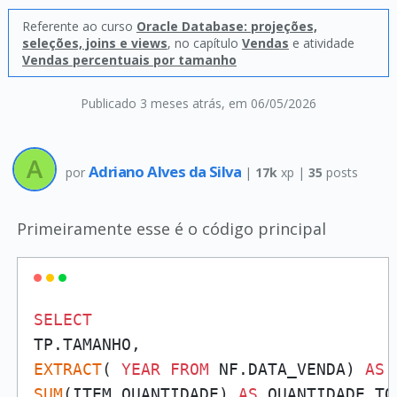
Referente ao curso
Oracle Database: projeções,
seleções, joins e views
, no capítulo
Vendas
e atividade
Vendas percentuais por tamanho
Publicado 3 meses atrás
, em 06/05/2026
Adriano Alves da Silva
por
|
17k
xp |
35
posts
Primeiramente esse é o código principal
SELECT
EXTRACT
( 
YEAR
FROM
 NF.DATA_VENDA) 
AS
SUM
(ITEM.QUANTIDADE) 
AS
 QUANTIDADE_TOT