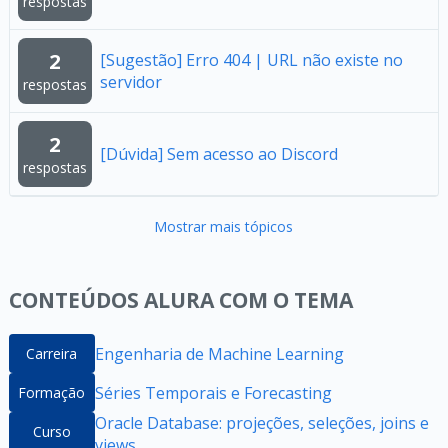
respostas
2
[Sugestão] Erro 404 | URL não existe no
servidor
respostas
2
[Dúvida] Sem acesso ao Discord
respostas
Mostrar mais tópicos
CONTEÚDOS ALURA COM O TEMA
Engenharia de Machine Learning
Carreira
Séries Temporais e Forecasting
Formação
Oracle Database: projeções, seleções, joins e
Curso
views