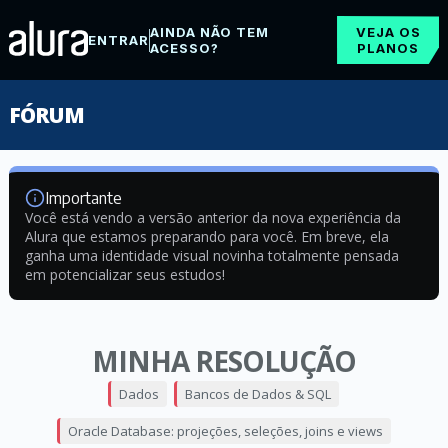
AINDA NÃO TEM
VEJA OS
ENTRAR
ACESSO?
PLANOS
FÓRUM
Importante
Você está vendo a versão anterior da nova experiência da
Alura que estamos preparando para você. Em breve, ela
ganha uma identidade visual novinha totalmente pensada
em potencializar seus estudos!
MINHA RESOLUÇÃO
Dados
Bancos de Dados & SQL
Oracle Database: projeções, seleções, joins e views