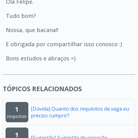
Olá Felipe.
Tudo bom?
Nossa, que bacana!!
E obrigada por compartilhar isso conosco :)
Bons estudos e abraços =)
TÓPICOS RELACIONADOS
1
[Dúvida] Quanto dos requisitos da vaga eu
preciso cumprir?
respostas
1
[Sugestão] Sugestão de correção