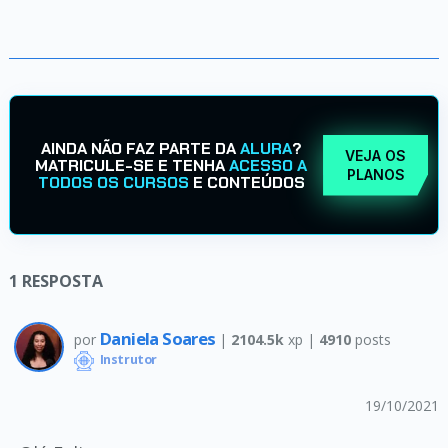
AINDA NÃO FAZ PARTE DA
ALURA
?
VEJA OS
MATRICULE-SE E TENHA
ACESSO A
PLANOS
TODOS OS CURSOS
E CONTEÚDOS
1
RESPOSTA
Daniela Soares
por
|
2104.5k
xp |
4910
posts
Instrutor
19/10/2021