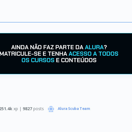
AINDA NÃO FAZ PARTE DA
ALURA
?
MATRICULE-SE E TENHA
ACESSO A TODOS
OS CURSOS
E CONTEÚDOS
251.4k
xp |
9827
posts
Alura Scuba Team