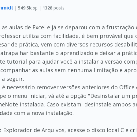
chmidt
|
549.5k
xp |
1328
posts
as aulas de Excel e já se deparou com a frustraçã
ofessor utiliza com facilidade, é bem provável que 
pesar de prática, vem com diversos recursos desabi
atrapalhar bastante o aprendizado e deixar a prátic
te tutorial para ajudar você a instalar a versão co
acompanhar as aulas sem nenhuma limitação e apro
a seguir.
ão, é necessário remover versões anteriores do Offi
 pelo menu Iniciar, vá até a opção "Desinstalar um 
neNote instalada. Caso existam, desinstale ambos an
dade com a nova instalação.
 Explorador de Arquivos, acesse o disco local C e 