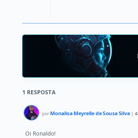
1
RESPOSTA
Monalisa Meyrelle de Sousa Silva
por
|
4
Oi Ronaldo!