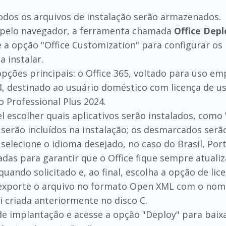
todos os arquivos de instalação serão armazenados.
 pelo navegador, a ferramenta chamada
Office Dep
ze a opção "Office Customization" para configurar os
 instalar.
pções principais: o Office 365, voltado para uso em
4, destinado ao usuário doméstico com licença de us
o Professional Plus 2024.
l escolher quais aplicativos serão instalados, como
erão incluídos na instalação; os desmarcados serã
selecione o idioma desejado, no caso do Brasil, Por
adas para garantir que o Office fique sempre atualiz
quando solicitado e, ao final, escolha a opção de li
 exporte o arquivo no formato Open XML com o nome
i criada anteriormente no disco C.
de implantação e acesse a opção "Deploy" para baixar