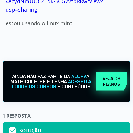
4ecydNmUUCZLqk-5CG2vfbRRw/view?
usp=sharing
estou usando o linux mint
AINDA NÃO FAZ PARTE DA
ALURA
?
VEJA OS
MATRICULE-SE E TENHA
ACESSO A
PLANOS
TODOS OS CURSOS
E CONTEÚDOS
1
RESPOSTA
SOLUÇÃO!