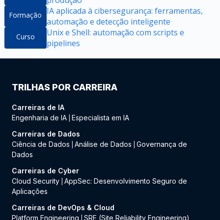
produção
IA aplicada à cibersegurança: ferramentas,
Formação
automação e detecção inteligente
Unix e Shell: automação com scripts e
Curso
pipelines
TRILHAS POR CARREIRA
Carreiras de IA
Engenharia de IA
Especialista em IA
|
Carreiras de Dados
Ciência de Dados
Análise de Dados
Governança de
|
|
Dados
Carreiras de Cyber
Cloud Security
AppSec: Desenvolvimento Seguro de
|
Aplicações
Carreiras de DevOps & Cloud
Platform Engineering
SRE (Site Reliability Engineering)
|