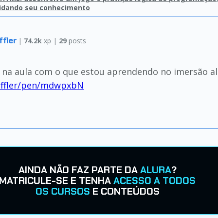
idando seu conhecimento
ffler
|
74.2k
xp |
29
posts
o na aula com o que estou aprendendo no imersão al
hiffler/pen/mdwpxbN
AINDA NÃO FAZ PARTE DA
ALURA
?
MATRICULE-SE E TENHA
ACESSO A TODOS
OS CURSOS
E CONTEÚDOS