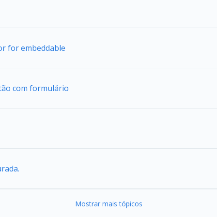
tor for embeddable
tão com formulário
urada.
Mostrar mais tópicos