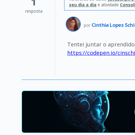
1
seu dia a dia
e atividade
Consol
resposta
Cinthia Lopes Schi
por
Tentei juntar o aprendid
https://codepen.io/cinsc