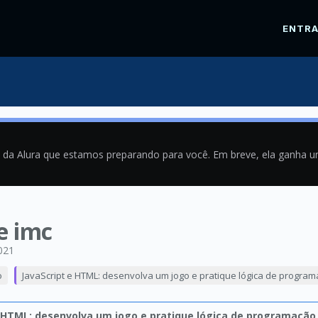
ENTR
a da Alura que estamos preparando para você. Em breve, ela ganha 
e imc
021
o
JavaScript e HTML: desenvolva um jogo e pratique lógica de progra
e HTML: desenvolva um jogo e pratique lógica de programação