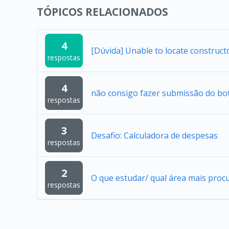
TÓPICOS RELACIONADOS
4
[Dúvida] Unable to locate construc
respostas
4
não consigo fazer submissão do bo
respostas
3
Desafio: Calculadora de despesas
respostas
2
O que estudar/ qual área mais proc
respostas