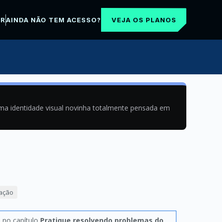
VEJA OS PLANOS
AR
AINDA NÃO TEM ACESSO?
uma identidade visual novinha totalmente pensada em
mação
, no capítulo
Pratique resolvendo problemas do