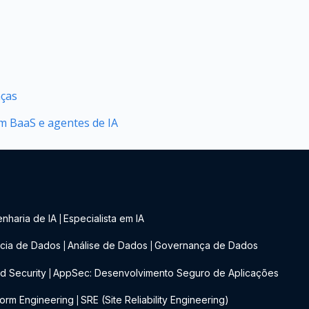
nças
 BaaS e agentes de IA
nharia de IA
Especialista em IA
|
cia de Dados
Análise de Dados
Governança de Dados
|
|
d Security
AppSec: Desenvolvimento Seguro de Aplicações
|
form Engineering
SRE (Site Reliability Engineering)
|