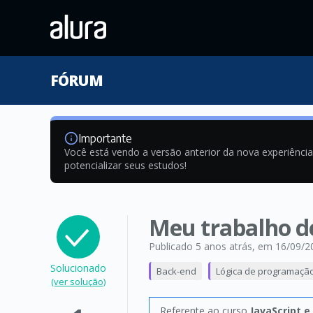
FÓRUM
Importante
Você está vendo a versão anterior da nova experiênci
potencializar seus estudos!
Meu trabalho d
Publicado 5 anos atrás
, em 16/09/2
Solucionado
Back-end
Lógica de programaçã
(ver solução)
Referente ao curso
JavaScript 