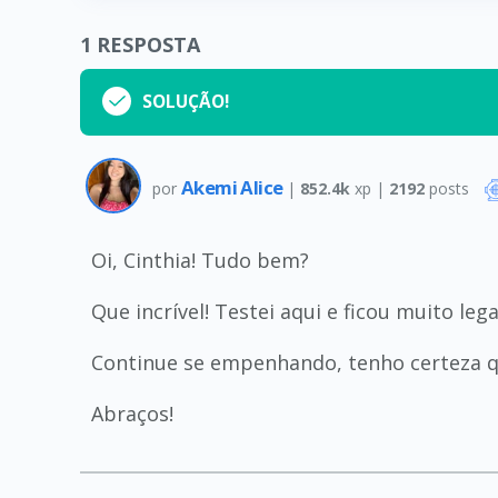
1
RESPOSTA
SOLUÇÃO!
Akemi Alice
por
|
852.4k
xp |
2192
posts
Oi, Cinthia! Tudo bem?
Que incrível! Testei aqui e ficou muito le
Continue se empenhando, tenho certeza qu
Abraços!