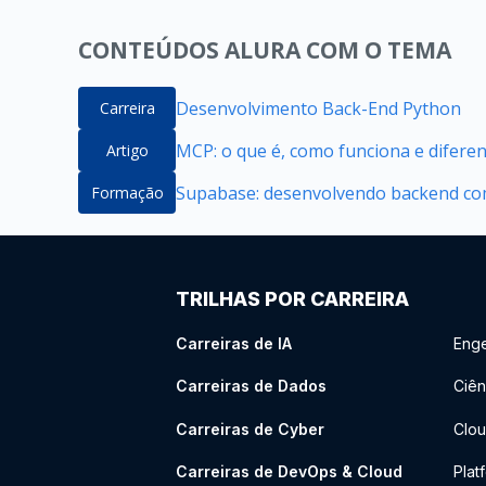
CONTEÚDOS ALURA COM O TEMA
Desenvolvimento Back-End Python
Carreira
MCP: o que é, como funciona e difere
Artigo
Supabase: desenvolvendo backend com
Formação
TRILHAS POR CARREIRA
Carreiras de IA
Enge
Carreiras de Dados
Ciên
Carreiras de Cyber
Clou
Carreiras de DevOps & Cloud
Plat