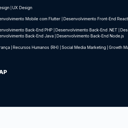
esign
UX Design
|
nvolvimento Mobile com Flutter
Desenvolvimento Front-End Reac
|
envolvimento Back-End PHP
Desenvolvimento Back-End .NET
Des
|
|
envolvimento Back-End Java
Desenvolvimento Back-End Node.js
|
rança
Recursos Humanos (RH)
Social Media Marketing
Growth Ma
|
|
|
IAP