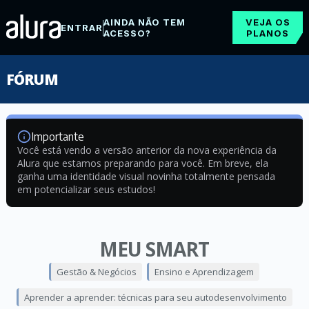
AINDA NÃO TEM
VEJA OS
ENTRAR
ACESSO?
PLANOS
FÓRUM
Importante
Você está vendo a versão anterior da nova experiência da
Alura que estamos preparando para você. Em breve, ela
ganha uma identidade visual novinha totalmente pensada
em potencializar seus estudos!
MEU SMART
Gestão & Negócios
Ensino e Aprendizagem
Aprender a aprender: técnicas para seu autodesenvolvimento