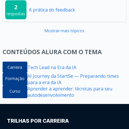
2
A prática do feedback
respostas
Mostrar mais tópicos
CONTEÚDOS ALURA COM O TEMA
Tech Lead na Era da IA
Carreira
AI Journey da StartSe — Preparando times
Formação
para a era da IA
Aprender a aprender: técnicas para seu
Curso
autodesenvolvimento
TRILHAS POR CARREIRA