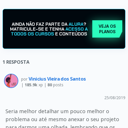
AINDA NÃO FAZ PARTE DA
ALURA
?
VEJA OS
MATRICULE-SE E TENHA
ACESSO A
PLANOS
TODOS OS CURSOS
E CONTEÚDOS
1
RESPOSTA
Vinicius Vieira dos Santos
por
|
185.9k
xp |
80
posts
25/08/2019
Seria melhor detalhar um pouco melhor o
problema ou até mesmo anexar o seu projeto
para darmos uma olhada, lembrando que os