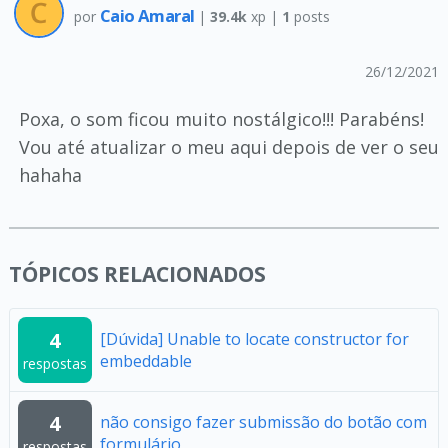
Caio Amaral
por
|
39.4k
xp |
1
posts
26/12/2021
Poxa, o som ficou muito nostálgico!!! Parabéns!
Vou até atualizar o meu aqui depois de ver o seu
hahaha
TÓPICOS RELACIONADOS
4
[Dúvida] Unable to locate constructor for
embeddable
respostas
4
não consigo fazer submissão do botão com
formulário
respostas