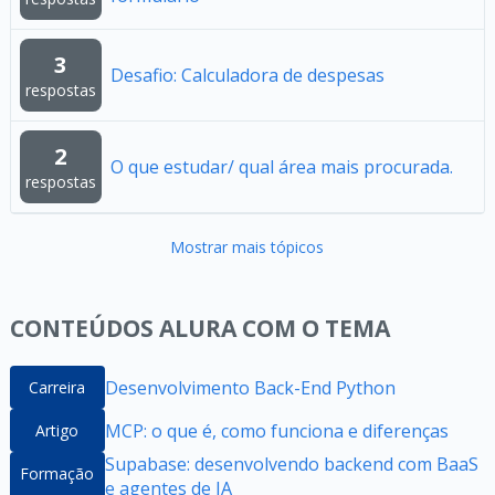
3
Desafio: Calculadora de despesas
respostas
2
O que estudar/ qual área mais procurada.
respostas
Mostrar mais tópicos
CONTEÚDOS ALURA COM O TEMA
Desenvolvimento Back-End Python
Carreira
MCP: o que é, como funciona e diferenças
Artigo
Supabase: desenvolvendo backend com BaaS
Formação
e agentes de IA