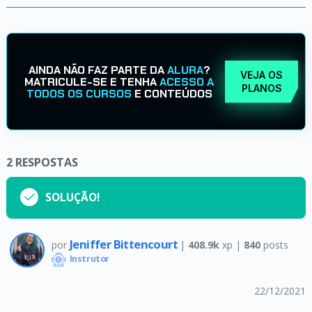
AINDA NÃO FAZ PARTE DA
ALURA
?
VEJA OS
MATRICULE-SE E TENHA
ACESSO A
PLANOS
TODOS OS CURSOS
E CONTEÚDOS
2
RESPOSTAS
SOLUÇÃO!
Jeniffer Bittencourt
por
|
408.9k
xp |
840
posts
Instrutor
22/12/2021