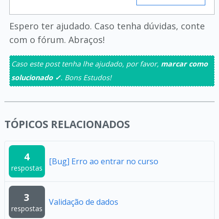
Espero ter ajudado. Caso tenha dúvidas, conte
com o fórum. Abraços!
Caso este post tenha lhe ajudado, por favor,
marcar como
solucionado ✓
. Bons Estudos!
TÓPICOS RELACIONADOS
4
[Bug] Erro ao entrar no curso
respostas
3
Validação de dados
respostas