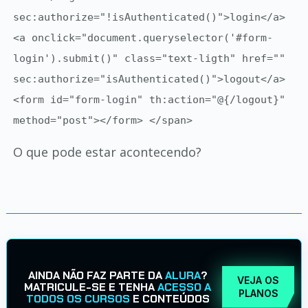
sec:authorize="!isAuthenticated()">login</a>
<a onclick="document.queryselector('#form-
login').submit()" class="text-ligth" href=""
sec:authorize="isAuthenticated()">logout</a>
<form id="form-login" th:action="@{/logout}"
method="post"></form> </span>
O que pode estar acontecendo?
AINDA NÃO FAZ PARTE DA
ALURA
?
VEJA OS
MATRICULE-SE E TENHA
ACESSO A
PLANOS
TODOS OS CURSOS
E CONTEÚDOS