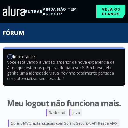
AINDA NÃO TEM
VEJA OS
ENTRAR
ACESSO?
PLANOS
FÓRUM
Importante
Você está vendo a versão anterior da nova experiência da
Alura que estamos preparando para você. Em breve, ela
ganha uma identidade visual novinha totalmente pensada
em potencializar seus estudos!
Meu logout não funciona mais.
Back-end
Java
Spring MVC: autenticação com Spring Security, API Rest e AJAX