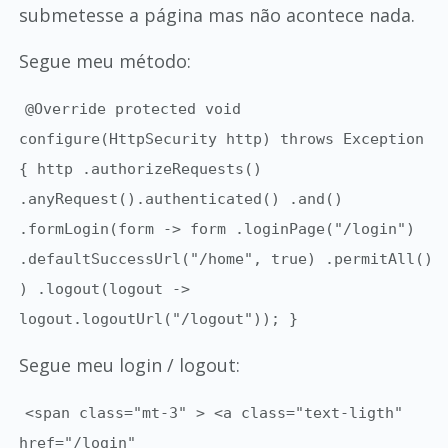
submetesse a página mas não acontece nada.
Segue meu método:
@Override protected void
configure(HttpSecurity http) throws Exception
{ http .authorizeRequests()
.anyRequest().authenticated() .and()
.formLogin(form -> form .loginPage("/login")
.defaultSuccessUrl("/home", true) .permitAll()
) .logout(logout ->
logout.logoutUrl("/logout")); }
Segue meu login / logout:
<span class="mt-3" > <a class="text-ligth"
href="/login"