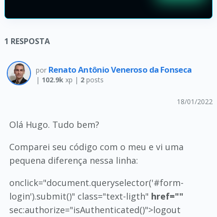
1
RESPOSTA
Renato Antônio Veneroso da Fonseca
por
|
102.9k
xp |
2
posts
18/01/2022
Olá Hugo. Tudo bem?
Comparei seu código com o meu e vi uma
pequena diferença nessa linha:
onclick="document.queryselector('#form-
login').submit()" class="text-ligth"
href=""
sec:authorize="isAuthenticated()">logout