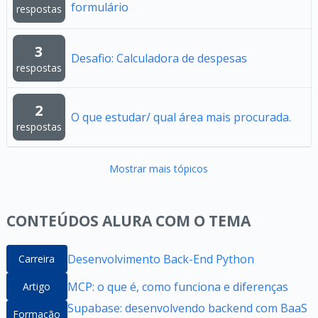
formulário
respostas
3
Desafio: Calculadora de despesas
respostas
2
O que estudar/ qual área mais procurada.
respostas
Mostrar mais tópicos
CONTEÚDOS ALURA COM O TEMA
Desenvolvimento Back-End Python
Carreira
MCP: o que é, como funciona e diferenças
Artigo
Supabase: desenvolvendo backend com BaaS
Formação