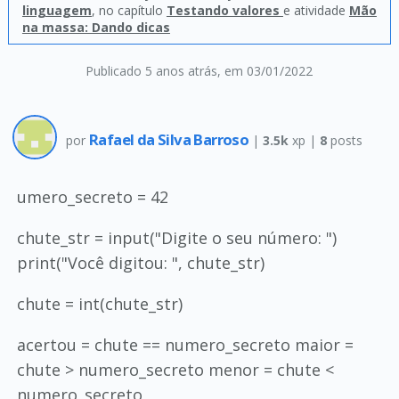
linguagem
, no capítulo
Testando valores
e atividade
Mão
na massa: Dando dicas
Publicado 5 anos atrás
, em 03/01/2022
Rafael da Silva Barroso
por
|
3.5k
xp |
8
posts
umero_secreto = 42
chute_str = input("Digite o seu número: ")
print("Você digitou: ", chute_str)
chute = int(chute_str)
acertou = chute == numero_secreto maior =
chute > numero_secreto menor = chute <
numero_secreto