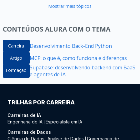
Mostrar mais tópicos
CONTEÚDOS ALURA COM O TEMA
Desenvolvimento Back-End Python
Carreira
MCP: o que é, como funciona e diferenças
Artigo
Supabase: desenvolvendo backend com BaaS
Formação
e agentes de IA
TRILHAS POR CARREIRA
Carreiras de IA
Engenharia de IA
Especialista em IA
|
Carreiras de Dados
Ciência de Dados
Análise de Dados
Governança de
|
|