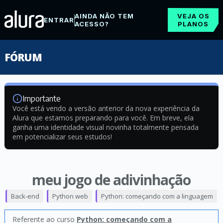
AINDA NÃO TEM
VEJA OS
ENTRAR
ACESSO?
PLANOS
FÓRUM
Importante
Você está vendo a versão anterior da nova experiência da
Alura que estamos preparando para você. Em breve, ela
ganha uma identidade visual novinha totalmente pensada
em potencializar seus estudos!
meu jogo de adivinhação
Back-end
Python web
Python: começando com a linguagem
Referente ao curso
Python: começando com a