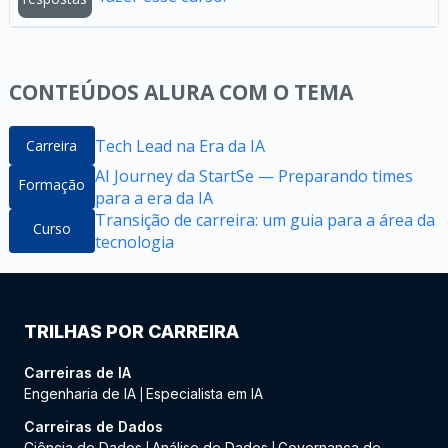
CONTEÚDOS ALURA COM O TEMA
Tech Lead na Era da IA
Carreira
AI Journey da StartSe — Preparando times
Formação
para a era da IA
Transição de carreira: um guia para a área da
Curso
tecnologia
TRILHAS POR CARREIRA
Carreiras de IA
Engenharia de IA
Especialista em IA
|
Carreiras de Dados
Ciência de Dados
Análise de Dados
Governança de