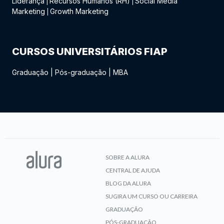
Liderança
Recursos Humanos (RH)
Social Media
|
|
Marketing
Growth Marketing
|
CURSOS UNIVERSITÁRIOS FIAP
Graduação
|
Pós-graduação
|
MBA
SOBRE A ALURA
CENTRAL DE AJUDA
BLOG DA ALURA
SUGIRA UM CURSO OU CARREIRA
GRADUAÇÃO
PÓS-GRADUAÇÃO