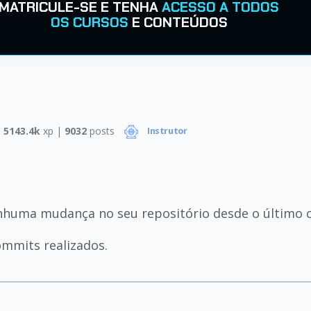
MATRICULE-SE E TENHA
ACESSO A TODOS
OS CURSOS
E CONTEÚDOS
|
5143.4k
xp |
9032
posts
Instrutor
enhuma mudança no seu repositório desde o último 
ommits realizados.