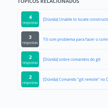
TÓPICOS RELACIONADOS
4
[Dúvida] Unable to locate construc
respostas
3
Tô com problema para fazer o comm
respostas
2
[Dúvida] sobre comandos do git
respostas
2
[Dúvida] Comando "git remote" no D
respostas