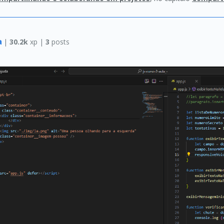
a
|
30.2k
xp |
3
posts