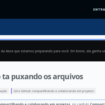
ENTR
a da Alura que estamos preparando para você. Em breve, ela ganha 
o ta puxando os arquivos
4
mação
Git e GitHub: compartilhando e colaborando em projetos
compartilhando e colaborando em projetos
, no capítulo
Comparti