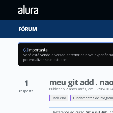
FÓRUM
Importante
Você está vendo a versão anterior da nova experiênci
potencializar seus estudos!
meu git add . na
1
Publicado 2 anos atrás
, em 07/05/202
resposta
Back-end
Fundamentos de Progra
Referente ao curso
Git e GitHub: 