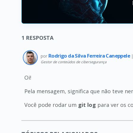
1
RESPOSTA
Rodrigo da Silva Ferreira Caneppele
por
Gestor de conteúdos de cibersegurança
Oi!
Pela mensagem, significa que não teve n
Você pode rodar um
git log
para ver os c