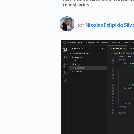
repositórios
Nicolas Felipi da Silv
por