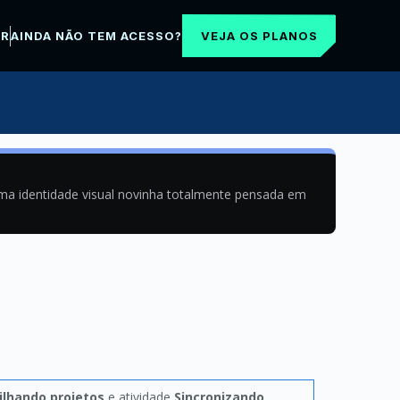
VEJA OS PLANOS
AR
AINDA NÃO TEM ACESSO?
uma identidade visual novinha totalmente pensada em
lhando projetos
e atividade
Sincronizando