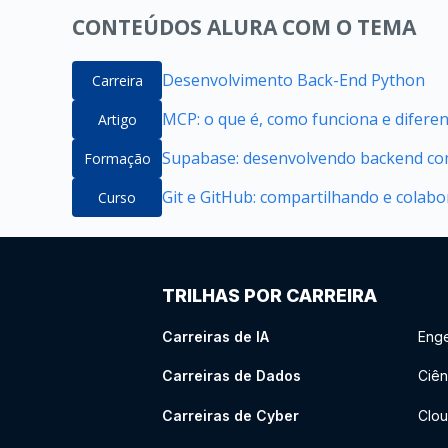
CONTEÚDOS ALURA COM O TEMA
Desenvolvimento Back-End Python
Carreira
MCP: o que é, como funciona e difere
Artigo
Supabase: desenvolvendo backend com
Formação
Git e GitHub: compartilhando e colab
Curso
TRILHAS POR CARREIRA
Carreiras de IA
Enge
Carreiras de Dados
Ciên
Carreiras de Cyber
Clou