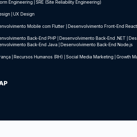
form Engineering
SRE (Site Reliability Engineering)
|
esign
UX Design
|
nvolvimento Mobile com Flutter
Desenvolvimento Front-End Reac
|
envolvimento Back-End PHP
Desenvolvimento Back-End .NET
Des
|
|
envolvimento Back-End Java
Desenvolvimento Back-End Node.js
|
rança
Recursos Humanos (RH)
Social Media Marketing
Growth Ma
|
|
|
IAP