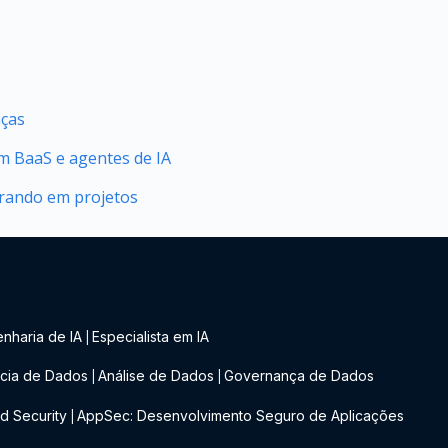
nças
 BaaS e agentes de IA
orando em projetos
nharia de IA
Especialista em IA
|
cia de Dados
Análise de Dados
Governança de Dados
|
|
d Security
AppSec: Desenvolvimento Seguro de Aplicações
|