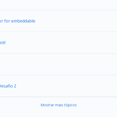
tor for embeddable
it!
esafio 2
Mostrar mais tópicos