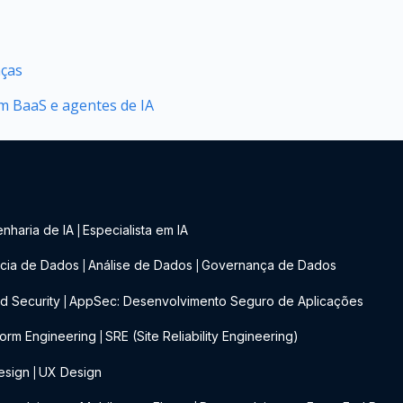
nças
 BaaS e agentes de IA
nharia de IA
Especialista em IA
|
cia de Dados
Análise de Dados
Governança de Dados
|
|
d Security
AppSec: Desenvolvimento Seguro de Aplicações
|
form Engineering
SRE (Site Reliability Engineering)
|
esign
UX Design
|