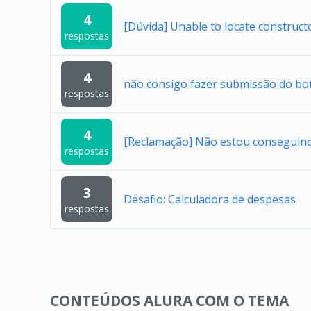
4
[Dúvida] Unable to locate construc
respostas
4
não consigo fazer submissão do bo
respostas
4
[Reclamação] Não estou conseguindo 
respostas
3
Desafio: Calculadora de despesas
respostas
CONTEÚDOS ALURA COM O TEMA