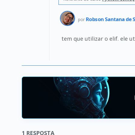
Robson Santana de S
por
tem que utilizar o elif. ele 
1
RESPOSTA