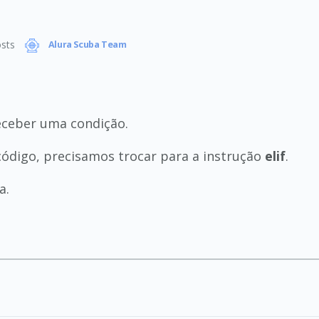
sts
Alura Scuba Team
eceber uma condição.
código, precisamos trocar para a instrução
elif
.
a.