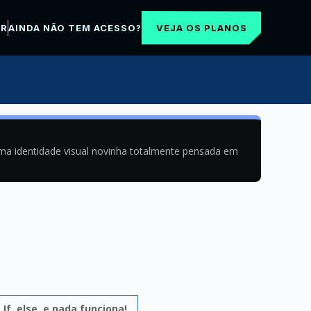
VEJA OS PLANOS
AR
AINDA NÃO TEM ACESSO?
uma identidade visual novinha totalmente pensada em
e
If..else. e nada funciona!