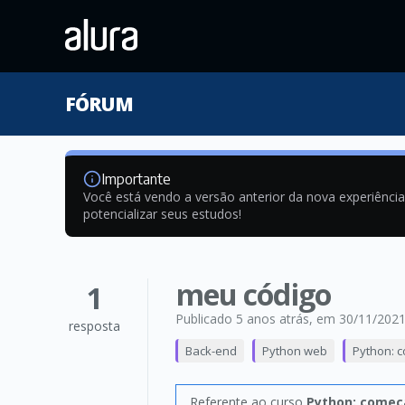
FÓRUM
Importante
Você está vendo a versão anterior da nova experiênci
potencializar seus estudos!
meu código
1
Publicado 5 anos atrás
, em 30/11/202
resposta
Back-end
Python web
Python: 
Referente ao curso
Python: começ