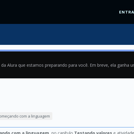
ENTR
a da Alura que estamos preparando para você. Em breve, ela ganha 
1
começando com a linguagem
ando com a linguagem
, no capítulo
Testando valores
e atividad