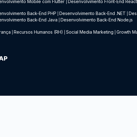
nvolvimento Mobile com Flutter
Desenvolvimento Front-End Reac
|
envolvimento Back-End PHP
Desenvolvimento Back-End .NET
Des
|
|
envolvimento Back-End Java
Desenvolvimento Back-End Node.js
|
rança
Recursos Humanos (RH)
Social Media Marketing
Growth Ma
|
|
|
IAP