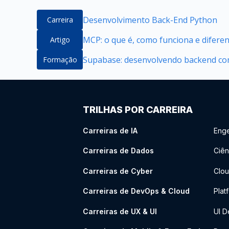
Desenvolvimento Back-End Python
Carreira
MCP: o que é, como funciona e difere
Artigo
Supabase: desenvolvendo backend com
Formação
TRILHAS POR CARREIRA
Carreiras de IA
Enge
Carreiras de Dados
Ciên
Carreiras de Cyber
Clou
Carreiras de DevOps & Cloud
Plat
Carreiras de UX & UI
UI D