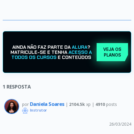
AINDA NÃO FAZ PARTE DA
ALURA
?
VEJA OS
MATRICULE-SE E TENHA
ACESSO A
PLANOS
TODOS OS CURSOS
E CONTEÚDOS
1
RESPOSTA
Daniela Soares
por
|
2104.5k
xp |
4910
posts
Instrutor
26/03/2024