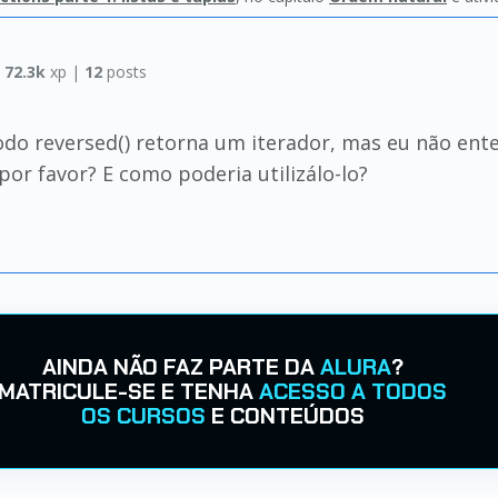
|
72.3k
xp |
12
posts
odo reversed() retorna um iterador, mas eu não ent
or favor? E como poderia utilizálo-lo?
AINDA NÃO FAZ PARTE DA
ALURA
?
MATRICULE-SE E TENHA
ACESSO A TODOS
OS CURSOS
E CONTEÚDOS