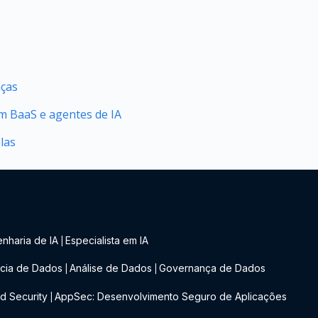
nças
 BaaS e agentes de IA
plas
nharia de IA
Especialista em IA
|
cia de Dados
Análise de Dados
Governança de Dados
|
|
d Security
AppSec: Desenvolvimento Seguro de Aplicações
|