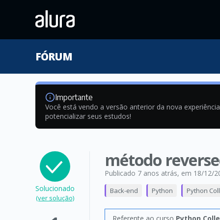
FÓRUM
Importante
Você está vendo a versão anterior da nova experiênci
potencializar seus estudos!
método reverse
Publicado 7 anos atrás
, em 18/12/2
Solucionado
Back-end
Python
Python Coll
(ver solução)
Referente ao curso
Python Colle