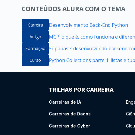
CONTEÚDOS ALURA COM O TEMA
Desenvolvimento Back-End Python
Carreira
MCP: o que é, como funciona e difere
Artigo
Supabase: desenvolvendo backend com
Formação
Python Collections parte 1: listas e tu
Curso
TRILHAS POR CARREIRA
Carreiras de IA
Enge
Carreiras de Dados
Ciên
Carreiras de Cyber
Clou