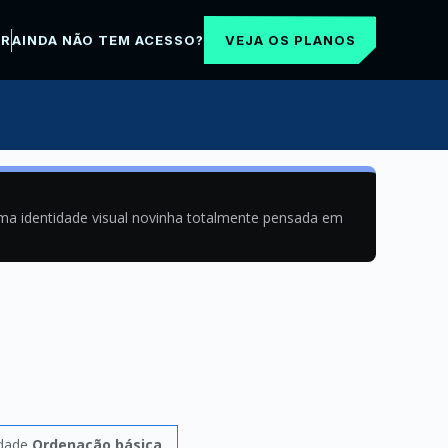
VEJA OS PLANOS
AR
AINDA NÃO TEM ACESSO?
uma identidade visual novinha totalmente pensada em
idade
Ordenação básica