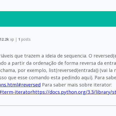
12.2k
xp |
1
posts
riáveis que trazem a ideia de sequencia. O reversed
rado a partir da ordenação de forma reversa da entr
chama, por exemplo, list(reversed(entrada)) (vai la 
sso que esse comando esta pedindo aqui). Para saber
ions.html#reversed
Para saber mais sobre iterator:
l#term-iterator
https://docs.python.org/3.3/library/