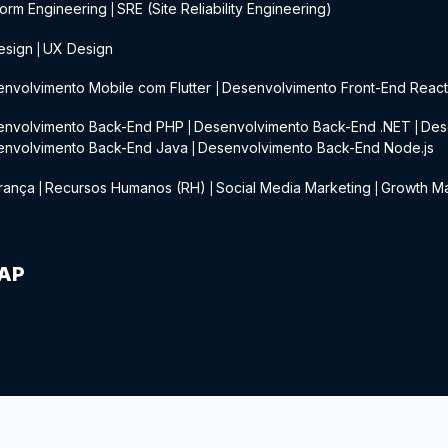
form Engineering
SRE (Site Reliability Engineering)
|
esign
UX Design
|
nvolvimento Mobile com Flutter
Desenvolvimento Front-End Reac
|
envolvimento Back-End PHP
Desenvolvimento Back-End .NET
Des
|
|
envolvimento Back-End Java
Desenvolvimento Back-End Node.js
|
rança
Recursos Humanos (RH)
Social Media Marketing
Growth Ma
|
|
|
IAP