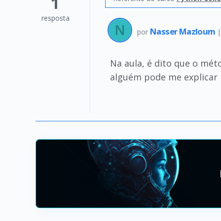
1
resposta
Nasser Mazloum
por
Na aula, é dito que o mét
alguém pode me explicar p