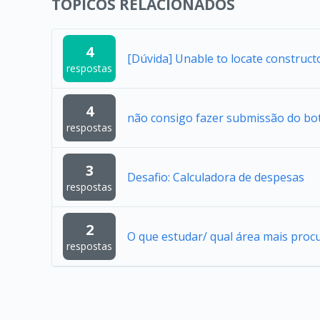
TÓPICOS RELACIONADOS
4
[Dúvida] Unable to locate construc
respostas
4
não consigo fazer submissão do bo
respostas
3
Desafio: Calculadora de despesas
respostas
2
O que estudar/ qual área mais proc
respostas