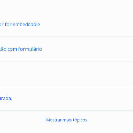
tor for embeddable
tão com formulário
urada.
Mostrar mais tópicos