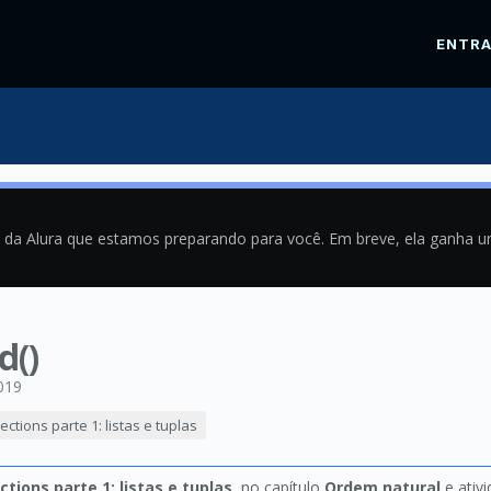
ENTR
a da Alura que estamos preparando para você. Em breve, ela ganha 
d()
019
ections parte 1: listas e tuplas
ctions parte 1: listas e tuplas
, no capítulo
Ordem natural
e ativ