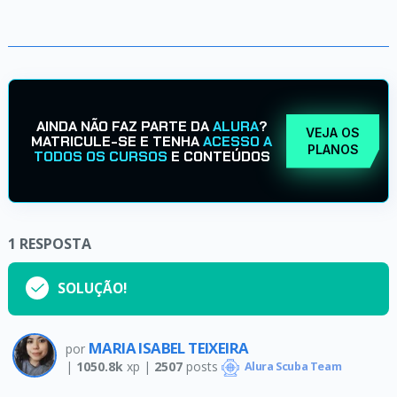
AINDA NÃO FAZ PARTE DA
ALURA
?
VEJA OS
MATRICULE-SE E TENHA
ACESSO A
PLANOS
TODOS OS CURSOS
E CONTEÚDOS
1
RESPOSTA
SOLUÇÃO!
MARIA ISABEL TEIXEIRA
por
|
1050.8k
xp |
2507
posts
Alura Scuba Team