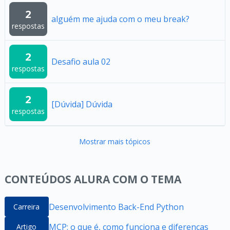
2
alguém me ajuda com o meu break?
respostas
2
Desafio aula 02
respostas
2
[Dúvida] Dúvida
respostas
Mostrar mais tópicos
CONTEÚDOS ALURA COM O TEMA
Desenvolvimento Back-End Python
Carreira
MCP: o que é, como funciona e diferenças
Artigo