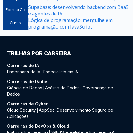
Supabase: desenvolvendo backend com BaaS
Formação
e agentes de IA
Lógica de programação: mergulhe em
Curso
programação com JavaScript
TRILHAS POR CARREIRA
Carreiras de IA
Engenharia de IA
Especialista em IA
|
Carreiras de Dados
Ciência de Dados
Análise de Dados
Governança de
|
|
Dados
Carreiras de Cyber
Cloud Security
AppSec: Desenvolvimento Seguro de
|
Aplicações
Carreiras de DevOps & Cloud
Platform Engineering
SRE (Site Reliability Engineering)
|