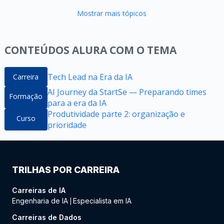
Mostrar mais tópicos
CONTEÚDOS ALURA COM O TEMA
Tech Lead na Era da IA
Carreira
AI Journey da StartSe — Preparando times
Formação
para a era da IA
Produtividade parte 2: organização e
Curso
prioridade
TRILHAS POR CARREIRA
Carreiras de IA
Engenharia de IA
Especialista em IA
|
Carreiras de Dados