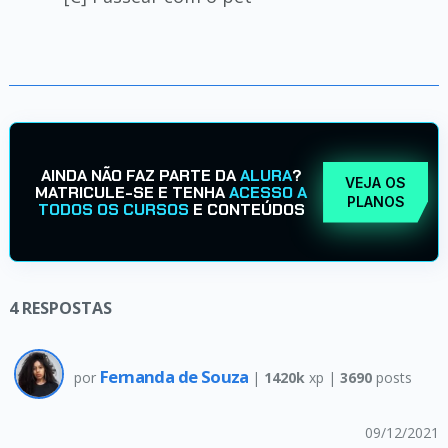
AINDA NÃO FAZ PARTE DA
ALURA
?
VEJA OS
MATRICULE-SE E TENHA
ACESSO A
PLANOS
TODOS OS CURSOS
E CONTEÚDOS
4
RESPOSTAS
Fernanda de Souza
por
|
1420k
xp |
3690
posts
09/12/2021