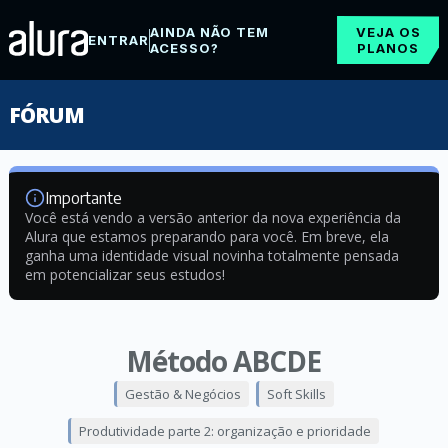
AINDA NÃO TEM
VEJA OS
ENTRAR
ACESSO?
PLANOS
FÓRUM
Importante
Você está vendo a versão anterior da nova experiência da
Alura que estamos preparando para você. Em breve, ela
ganha uma identidade visual novinha totalmente pensada
em potencializar seus estudos!
Método ABCDE
Gestão & Negócios
Soft Skills
Produtividade parte 2: organização e prioridade