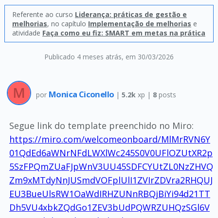
Referente ao curso
Liderança: práticas de gestão e
melhorias
, no capítulo
Implementação de melhorias
e
atividade
Faça como eu fiz: SMART em metas na prática
Publicado 4 meses atrás
, em 30/03/2026
Monica Ciconello
por
|
5.2k
xp |
8
posts
Segue link do template preenchido no Miro:
https://miro.com/welcomeonboard/MlMrRVN6Y
01QdEd6aWNrNFdLWXlWc245S0V0UFlOZUtXR2p
5SzFPQmZUaFJpWnV3UU45SDFCYUtZL0NzZHVQ
Zm9xMTdyNnJUSmdVOFplUlI1ZVIrZDVra2RHQUJ
EU3BueUlsRW1OaWdIRHZUNnRBQjBiYi94d21TT
Dh5VU4xbkZQdGo1ZEV3bUdPQWRZUHQzSGl6V