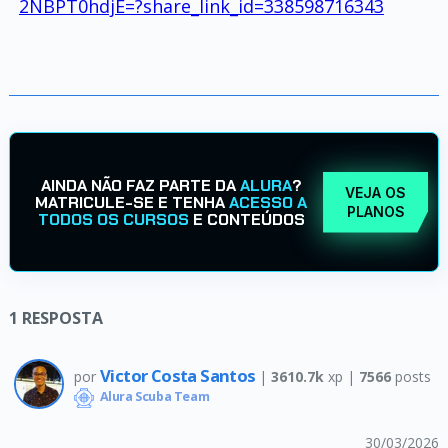
2NBPT0hdjE=?share_link_id=338598716343
AINDA NÃO FAZ PARTE DA
ALURA
?
VEJA OS
MATRICULE-SE E TENHA
ACESSO A
PLANOS
TODOS OS CURSOS
E CONTEÚDOS
1
RESPOSTA
Victor Costa Santos
por
|
3610.7k
xp |
7566
posts
Alura Scuba Team
30/03/2026