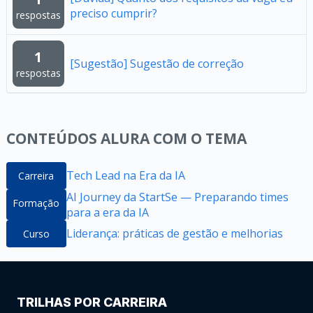
preciso cumprir?
respostas
1
[Sugestão] Sugestão de correção
respostas
CONTEÚDOS ALURA COM O TEMA
Tech Lead na Era da IA
Carreira
AI Journey da StartSe — Preparando times
Formação
para a era da IA
Liderança: práticas de gestão e melhorias
Curso
TRILHAS POR CARREIRA