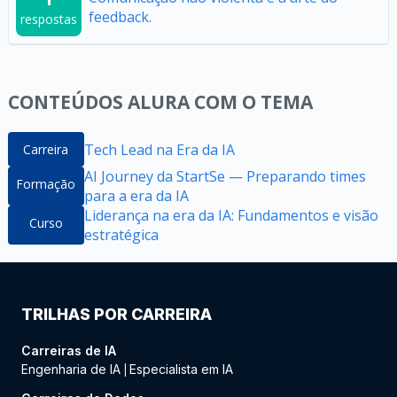
feedback.
respostas
CONTEÚDOS ALURA COM O TEMA
Tech Lead na Era da IA
Carreira
AI Journey da StartSe — Preparando times
Formação
para a era da IA
Liderança na era da IA: Fundamentos e visão
Curso
estratégica​
TRILHAS POR CARREIRA
Carreiras de IA
Engenharia de IA
Especialista em IA
|