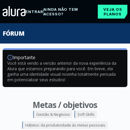
AINDA NÃO TEM
VEJA OS
ENTRAR
ACESSO?
PLANOS
FÓRUM
Importante
Você está vendo a versão anterior da nova experiência da
Alura que estamos preparando para você. Em breve, ela
ganha uma identidade visual novinha totalmente pensada
em potencializar seus estudos!
Metas / objetivos
Gestão & Negócios
Soft Skills
Hábitos: da produtividade às metas pessoais