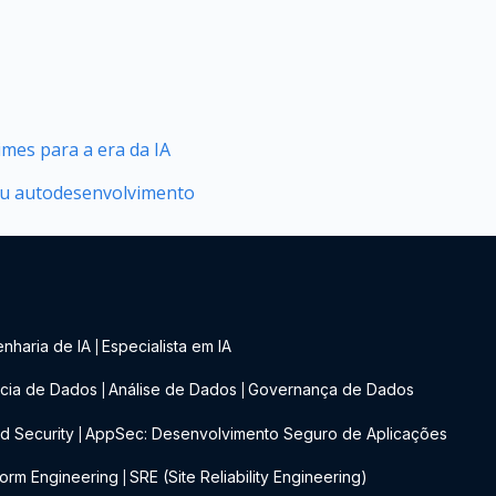
mes para a era da IA
seu autodesenvolvimento
nharia de IA
Especialista em IA
|
cia de Dados
Análise de Dados
Governança de Dados
|
|
d Security
AppSec: Desenvolvimento Seguro de Aplicações
|
form Engineering
SRE (Site Reliability Engineering)
|