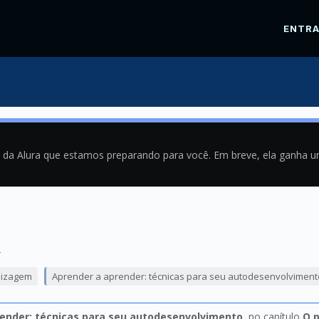
ENTR
a da Alura que estamos preparando para você. Em breve, ela ganha 
4
dizagem
Aprender a aprender: técnicas para seu autodesenvolviment
ender: técnicas para seu autodesenvolvimento
, no capítulo
O 