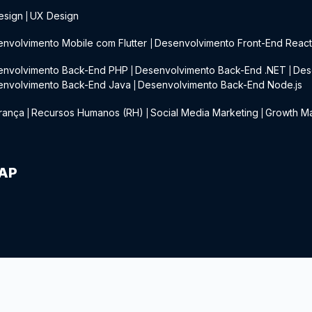
esign
UX Design
|
nvolvimento Mobile com Flutter
Desenvolvimento Front-End Reac
|
envolvimento Back-End PHP
Desenvolvimento Back-End .NET
Des
|
|
envolvimento Back-End Java
Desenvolvimento Back-End Node.js
|
rança
Recursos Humanos (RH)
Social Media Marketing
Growth Ma
|
|
|
IAP