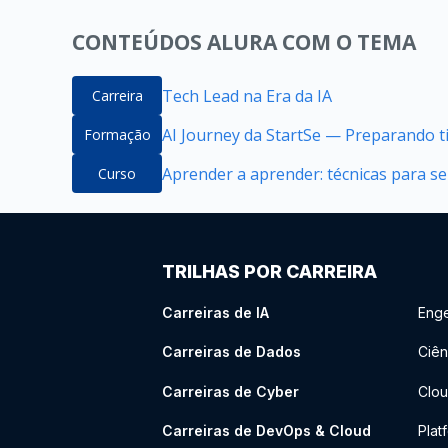
CONTEÚDOS ALURA COM O TEMA
Tech Lead na Era da IA
Carreira
AI Journey da StartSe — Preparando ti
Formação
Aprender a aprender: técnicas para 
Curso
TRILHAS POR CARREIRA
Carreiras de IA
Enge
Carreiras de Dados
Ciên
Carreiras de Cyber
Clou
Carreiras de DevOps & Cloud
Plat