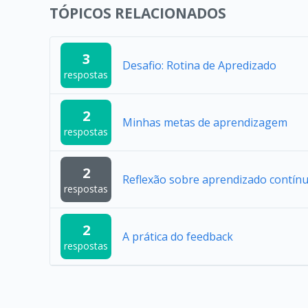
TÓPICOS RELACIONADOS
3
Desafio: Rotina de Apredizado
respostas
2
Minhas metas de aprendizagem
respostas
2
Reflexão sobre aprendizado contín
respostas
2
A prática do feedback
respostas