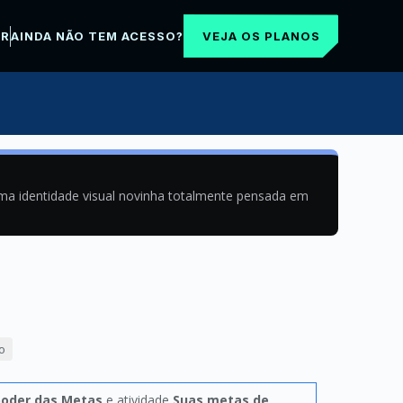
VEJA OS PLANOS
AR
AINDA NÃO TEM ACESSO?
uma identidade visual novinha totalmente pensada em
o
poder das Metas
e atividade
Suas metas de