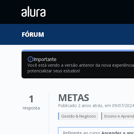
FÓRUM
Importante
Você está vendo a versão anterior da nova experiênci
potencializar seus estudos!
METAS
1
Publicado 2 anos atrás
, em 09/07/202
resposta
Gestão & Negócios
Ensino e Apren
Referente ao curso
Aprender a apr