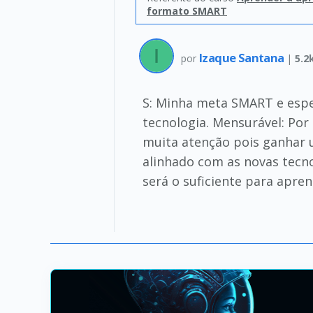
formato SMART
Izaque Santana
por
|
5.2
S: Minha meta SMART e esp
tecnologia. Mensurável: Por
muita atenção pois ganhar u
alinhado com as novas tecno
será o suficiente para apre