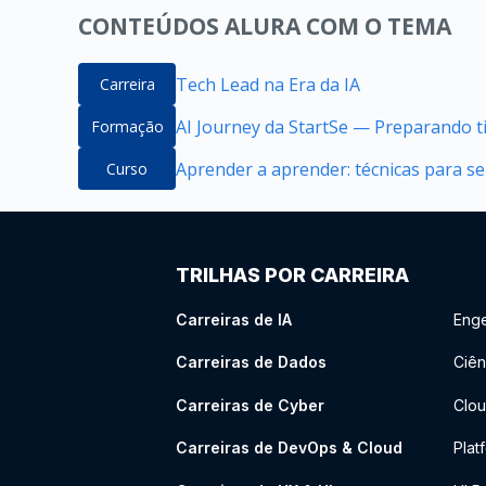
CONTEÚDOS ALURA COM O TEMA
Tech Lead na Era da IA
Carreira
AI Journey da StartSe — Preparando ti
Formação
Aprender a aprender: técnicas para 
Curso
TRILHAS POR CARREIRA
Carreiras de IA
Enge
Carreiras de Dados
Ciên
Carreiras de Cyber
Clou
Carreiras de DevOps & Cloud
Plat