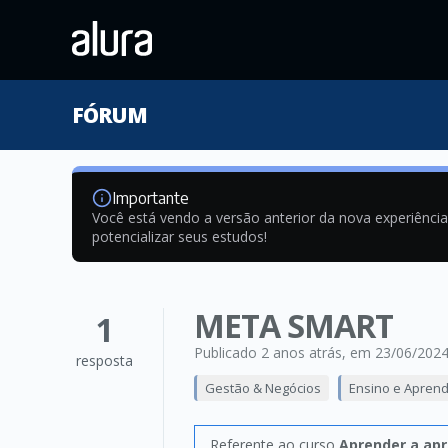
FÓRUM
Importante
Você está vendo a versão anterior da nova experiênci
potencializar seus estudos!
META SMART
1
Publicado 2 anos atrás
, em 23/06/202
resposta
Gestão & Negócios
Ensino e Apren
Referente ao curso
Aprender a apr