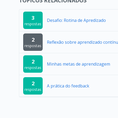
TÓPICOS RELACIONADOS
3
Desafio: Rotina de Apredizado
respostas
2
Reflexão sobre aprendizado contín
respostas
2
Minhas metas de aprendizagem
respostas
2
A prática do feedback
respostas