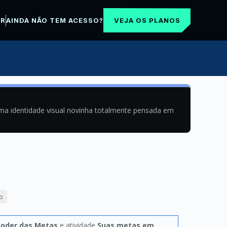
VEJA OS PLANOS
AR
AINDA NÃO TEM ACESSO?
uma identidade visual novinha totalmente pensada em
o
poder das Metas
e atividade
Suas metas em