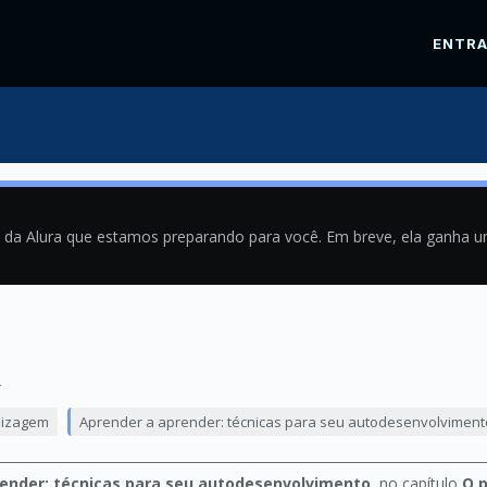
ENTR
a da Alura que estamos preparando para você. Em breve, ela ganha 
4
dizagem
Aprender a aprender: técnicas para seu autodesenvolviment
ender: técnicas para seu autodesenvolvimento
, no capítulo
O 