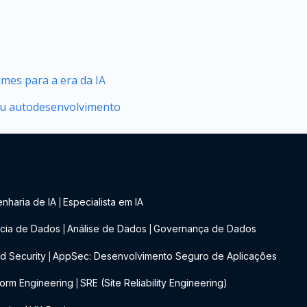
mes para a era da IA
seu autodesenvolvimento
nharia de IA
Especialista em IA
|
cia de Dados
Análise de Dados
Governança de Dados
|
|
d Security
AppSec: Desenvolvimento Seguro de Aplicações
|
form Engineering
SRE (Site Reliability Engineering)
|