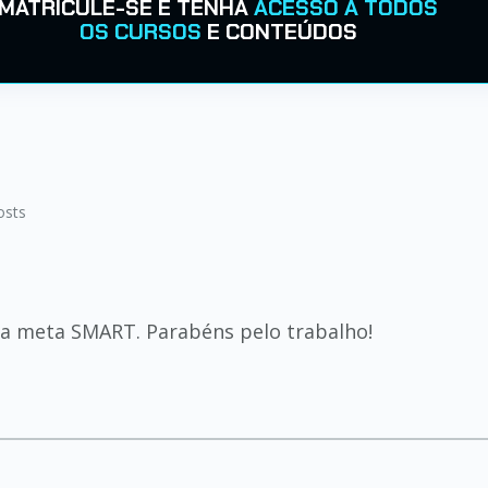
MATRICULE-SE E TENHA
ACESSO A TODOS
OS CURSOS
E CONTEÚDOS
osts
ma meta SMART. Parabéns pelo trabalho!