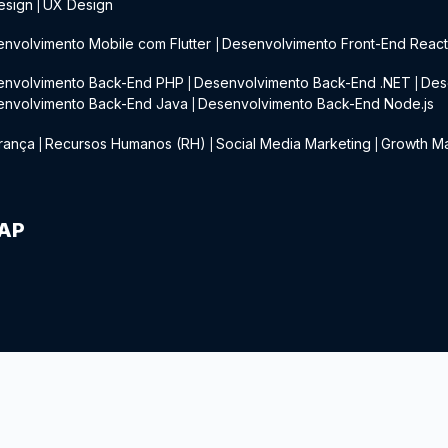
esign
UX Design
|
nvolvimento Mobile com Flutter
Desenvolvimento Front-End Reac
|
envolvimento Back-End PHP
Desenvolvimento Back-End .NET
Des
|
|
envolvimento Back-End Java
Desenvolvimento Back-End Node.js
|
rança
Recursos Humanos (RH)
Social Media Marketing
Growth Ma
|
|
|
IAP