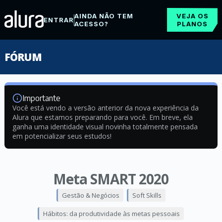
AINDA NÃO TEM
VEJA OS
ENTRAR
ACESSO?
PLANOS
FÓRUM
Importante
Você está vendo a versão anterior da nova experiência da
Alura que estamos preparando para você. Em breve, ela
ganha uma identidade visual novinha totalmente pensada
em potencializar seus estudos!
Meta SMART 2020
Gestão & Negócios
Soft Skills
Hábitos: da produtividade às metas pessoais