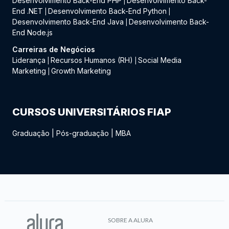
Desenvolvimento Back-End PHP
Desenvolvimento Back-
|
End .NET
Desenvolvimento Back-End Python
|
|
Desenvolvimento Back-End Java
Desenvolvimento Back-
|
End Node.js
Carreiras de Negócios
Liderança
Recursos Humanos (RH)
Social Media
|
|
Marketing
Growth Marketing
|
CURSOS UNIVERSITÁRIOS FIAP
Graduação
|
Pós-graduação
|
MBA
SOBRE A ALURA