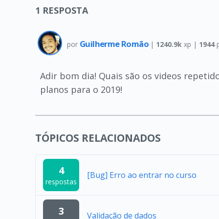
1
RESPOSTA
Guilherme Romão
por
|
1240.9k
xp |
1944
p
Adir bom dia! Quais são os videos repetid
planos para o 2019!
TÓPICOS RELACIONADOS
4
[Bug] Erro ao entrar no curso
respostas
3
Validação de dados