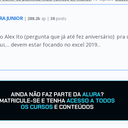
IRA JUNIOR
|
288.2k
xp |
38
posts
Alex Ito (pergunta que já até fez aniversário): pra q
i,... devem estar focando no excel 2019...
AINDA NÃO FAZ PARTE DA
ALURA
?
MATRICULE-SE E TENHA
ACESSO A TODOS
OS CURSOS
E CONTEÚDOS