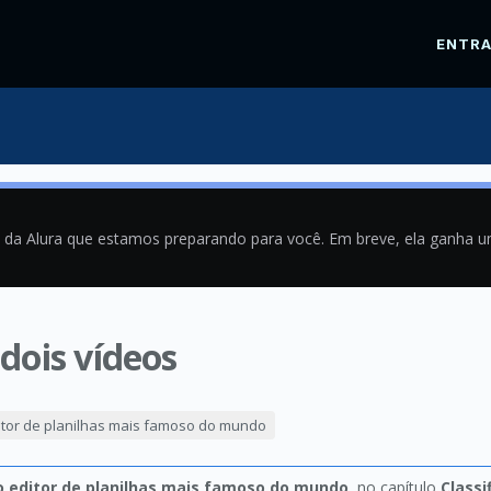
ENTR
a da Alura que estamos preparando para você. Em breve, ela ganha 
dois vídeos
8
itor de planilhas mais famoso do mundo
o editor de planilhas mais famoso do mundo
, no capítulo
Classi