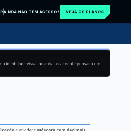
VEJA OS PLANOS
AR
AINDA NÃO TEM ACESSO?
uma identidade visual novinha totalmente pensada em
ficação
e atividade
Máscara com decimais