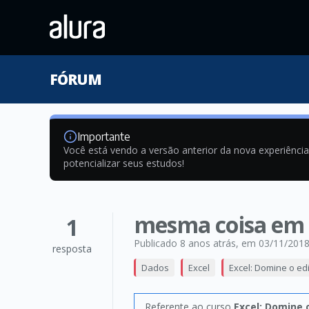
FÓRUM
Importante
Você está vendo a versão anterior da nova experiênci
potencializar seus estudos!
mesma coisa em 
1
Publicado 8 anos atrás
, em 03/11/201
resposta
Dados
Excel
Excel: Domine o ed
Referente ao curso
Excel: Domine 