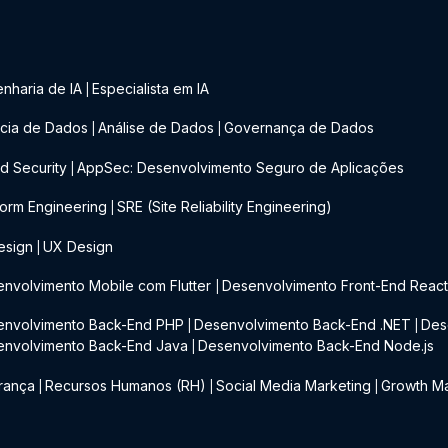
nharia de IA
Especialista em IA
|
cia de Dados
Análise de Dados
Governança de Dados
|
|
d Security
AppSec: Desenvolvimento Seguro de Aplicações
|
form Engineering
SRE (Site Reliability Engineering)
|
esign
UX Design
|
nvolvimento Mobile com Flutter
Desenvolvimento Front-End Reac
|
envolvimento Back-End PHP
Desenvolvimento Back-End .NET
Des
|
|
envolvimento Back-End Java
Desenvolvimento Back-End Node.js
|
rança
Recursos Humanos (RH)
Social Media Marketing
Growth Ma
|
|
|