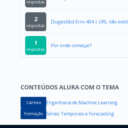
respostas
2
[Sugestão] Erro 404 | URL não exist
respostas
1
Por onde começar?
respostas
CONTEÚDOS ALURA COM O TEMA
Engenharia de Machine Learning
Carreira
Séries Temporais e Forecasting
Formação