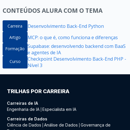
CONTEÚDOS ALURA COM O TEMA
Desenvolvimento Back-End Python
Carreira
MCP: o que é, como funciona e diferenças
Artigo
Supabase: desenvolvendo backend com BaaS
Formação
e agentes de IA
Checkpoint Desenvolvimento Back-End PHP -
Curso
Nível 3
TRILHAS POR CARREIRA
Carreiras de IA
Engenharia de IA
Especialista em IA
|
Carreiras de Dados
Ciência de Dados
Análise de Dados
Governança de
|
|