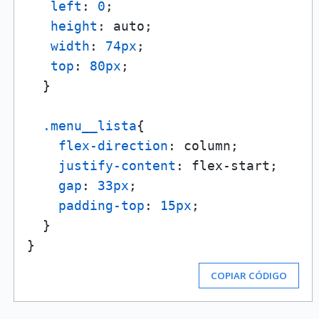
left
: 
0
;

height
: auto;

width
: 
74px
;

top
: 
80px
;

  }

.menu__lista
{

flex-direction
: column;

justify-content
: flex-start;

gap
: 
33px
;

padding-top
: 
15px
;

  }

COPIAR CÓDIGO