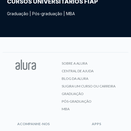
CURSOS UNIVERSITÁRIOS FIAP
Graduação
|
Pós-graduação
|
MBA
SOBRE A ALURA
CENTRAL DE AJUDA
BLOG DA ALURA
SUGIRA UM CURSO OU CARREIRA
GRADUAÇÃO
PÓS-GRADUAÇÃO
MBA
ACOMPANHE-NOS
APPS