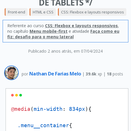
DE TABLETS */
Front-end
HTML e CSS
CSS: Flexbox e layouts responsivos
Referente ao curso
CSS: Flexbox e layouts responsivos
,
no capítulo
Menu mobile-first
e atividade
Faça como eu
fiz: desafio para o menu lateral
Publicado 2 anos atrás
, em 07/04/2024
Nathan De Farias Melo
por
|
39.6k
xp |
18
posts
@media
(
min-width
: 
834px
){

.menu__container
{
