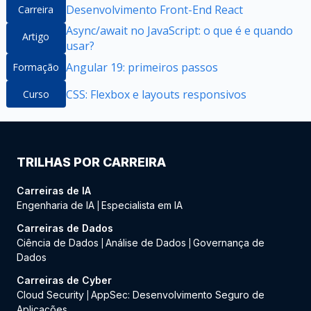
Desenvolvimento Front-End React
Carreira
Async/await no JavaScript: o que é e quando
Artigo
usar?
Angular 19: primeiros passos
Formação
CSS: Flexbox e layouts responsivos
Curso
TRILHAS POR CARREIRA
Carreiras de IA
Engenharia de IA
Especialista em IA
|
Carreiras de Dados
Ciência de Dados
Análise de Dados
Governança de
|
|
Dados
Carreiras de Cyber
Cloud Security
AppSec: Desenvolvimento Seguro de
|
Aplicações