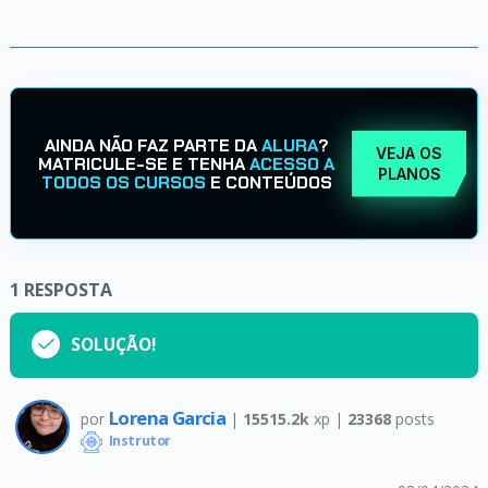
AINDA NÃO FAZ PARTE DA
ALURA
?
VEJA OS
MATRICULE-SE E TENHA
ACESSO A
PLANOS
TODOS OS CURSOS
E CONTEÚDOS
1
RESPOSTA
SOLUÇÃO!
Lorena Garcia
por
|
15515.2k
xp |
23368
posts
Instrutor