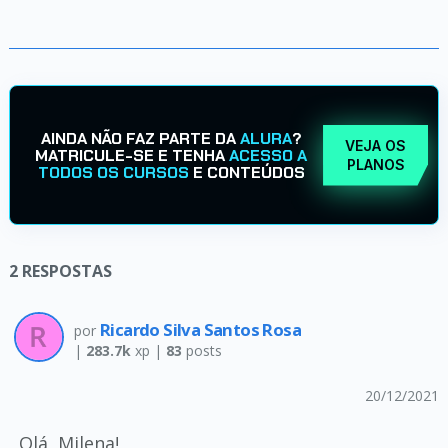
AINDA NÃO FAZ PARTE DA
ALURA
?
VEJA OS
MATRICULE-SE E TENHA
ACESSO A
PLANOS
TODOS OS CURSOS
E CONTEÚDOS
2
RESPOSTAS
Ricardo Silva Santos Rosa
por
|
283.7k
xp |
83
posts
20/12/2021
Olá, Milena!