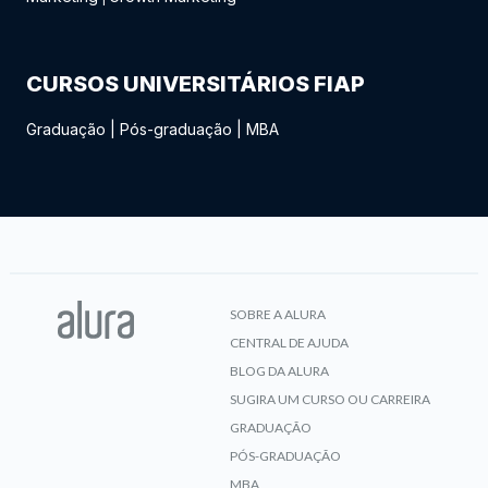
CURSOS UNIVERSITÁRIOS FIAP
Graduação
|
Pós-graduação
|
MBA
SOBRE A ALURA
CENTRAL DE AJUDA
BLOG DA ALURA
SUGIRA UM CURSO OU CARREIRA
GRADUAÇÃO
PÓS-GRADUAÇÃO
MBA