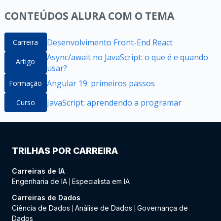
CONTEÚDOS ALURA COM O TEMA
Desenvolvimento Front-End React
Carreira
Async/await no JavaScript: o que é e quando
Artigo
usar?
Angular 19: primeiros passos
Formação
JavaScript: aprendendo a programar
Curso
TRILHAS POR CARREIRA
Carreiras de IA
Engenharia de IA
Especialista em IA
|
Carreiras de Dados
Ciência de Dados
Análise de Dados
Governança de
|
|
Dados