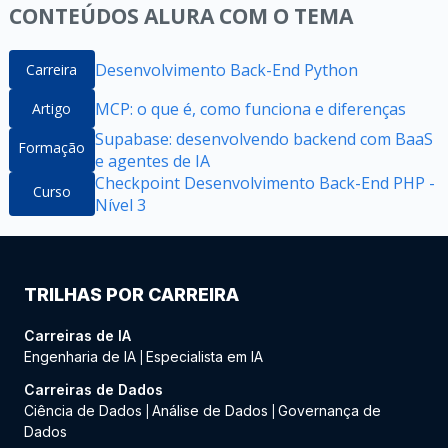
CONTEÚDOS ALURA COM O TEMA
Desenvolvimento Back-End Python
Carreira
MCP: o que é, como funciona e diferenças
Artigo
Supabase: desenvolvendo backend com BaaS
Formação
e agentes de IA
Checkpoint Desenvolvimento Back-End PHP -
Curso
Nível 3
TRILHAS POR CARREIRA
Carreiras de IA
Engenharia de IA
Especialista em IA
|
Carreiras de Dados
Ciência de Dados
Análise de Dados
Governança de
|
|
Dados