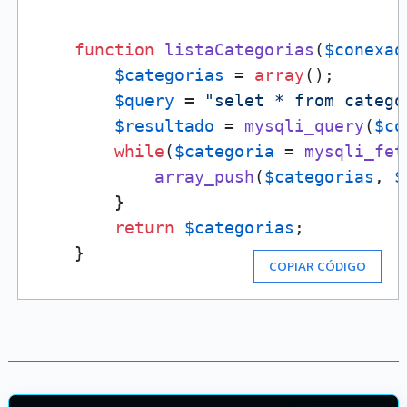
function
listaCategorias
(
$conexao
$categorias
 = 
array
();

$query
 = 
"selet * from catego
$resultado
 = 
mysqli_query
(
$co
while
(
$categoria
 = 
mysqli_fet
array_push
(
$categorias
, 
$
        }    

return
$categorias
;

    }
COPIAR CÓDIGO