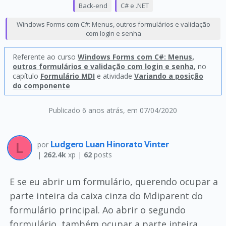
Back-end
C# e .NET
Windows Forms com C#: Menus, outros formulários e validação
com login e senha
Referente ao curso
Windows Forms com C#: Menus,
outros formulários e validação com login e senha
, no
capítulo
Formulário MDI
e atividade
Variando a posição
do componente
Publicado 6 anos atrás
, em 07/04/2020
Ludgero Luan Hinorato Vinter
por
|
262.4k
xp |
62
posts
E se eu abrir um formulário, querendo ocupar a
parte inteira da caixa cinza do Mdiparent do
formulário principal. Ao abrir o segundo
formulário, também ocupar a parte inteira,