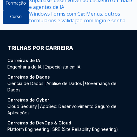
Supabase: desenvolvendo backend com BaaS
Formação
e agentes de IA
Windows Forms com C#: Menus, outros
Curso
formulários e validação com login e senha
TRILHAS POR CARREIRA
Carreiras de IA
Engenharia de IA
Especialista em IA
|
Carreiras de Dados
Ciência de Dados
Análise de Dados
Governança de
|
|
Dados
Carreiras de Cyber
Cloud Security
AppSec: Desenvolvimento Seguro de
|
Aplicações
Carreiras de DevOps & Cloud
Platform Engineering
SRE (Site Reliability Engineering)
|