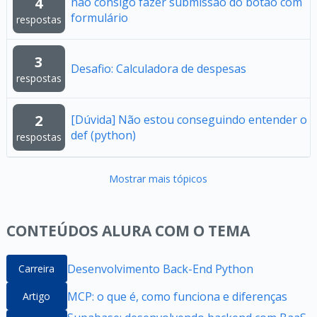
4
não consigo fazer submissão do botão com
formulário
respostas
3
Desafio: Calculadora de despesas
respostas
2
[Dúvida] Não estou conseguindo entender o
def (python)
respostas
Mostrar mais tópicos
CONTEÚDOS ALURA COM O TEMA
Desenvolvimento Back-End Python
Carreira
MCP: o que é, como funciona e diferenças
Artigo