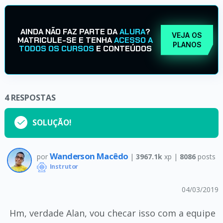
AINDA NÃO FAZ PARTE DA
ALURA
?
VEJA OS
MATRICULE-SE E TENHA
ACESSO A
PLANOS
TODOS OS CURSOS
E CONTEÚDOS
4
RESPOSTAS
SOLUÇÃO!
Wanderson Macêdo
por
|
3967.1k
xp |
8086
posts
Instrutor
04/03/2019
Hm, verdade Alan, vou checar isso com a equipe