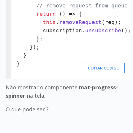
// remove request from queue 
return
() =>
 {

this
.
removeRequest
(req);

        subscription.
unsubscribe
();

      };

    });

  }

}
COPIAR CÓDIGO
Não mostrar o componente
mat-progress-
spinner
na tela.
O que pode ser ?