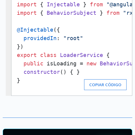
import
 { 
Injectable
 } 
from
"@angula
import
 { 
BehaviorSubject
 } 
from
"rx
@Injectable
({

providedIn
: 
"root"
export
class
LoaderService
 {

public
 isLoading = 
new
BehaviorSu
constructor
(
) { }

}
COPIAR CÓDIGO