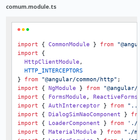
comum.module.ts
import
 { 
CommonModule
 } 
from
"@angu
import
 {

HttpClientModule
,

HTTP_INTERCEPTORS
} 
from
"@angular/common/http"
import
 { 
NgModule
 } 
from
"@angular/
import
 { 
FormsModule
, 
ReactiveForms
import
 { 
AuthInterceptor
 } 
from
"..
import
 { 
DialogSimNaoComponent
 } 
fr
import
 { 
LoaderComponent
 } 
from
'./
import
 { 
MaterialModule
 } 
from
"./m