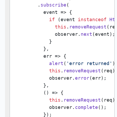
        .
subscribe
(

event
 =>
 {

if
 (event 
instanceof
Ht
this
.
removeRequest
(req
              observer.
next
(event);

            }

          },

err
 =>
 {

alert
(
'error returned'
);
this
.
removeRequest
(req);
            observer.
error
(err);

          },

() =>
 {

this
.
removeRequest
(req);
            observer.
complete
();

          });
