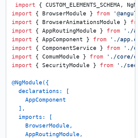
import
 { CUSTOM_ELEMENTS_SCHEMA, NgM
import
 { BrowserModule } 
from
'@angul
import
 { BrowserAnimationsModule } 
fr
import
 { AppRoutingModule } 
from
'./a
import
 { AppComponent } 
from
'./app.c
import
 { ComponentService } 
from
'./c
import
 { ComumModule } 
from
'./core/c
import
 { SecurityModule } 
from
'./sec
@NgModule(
{

  declarations: [

    AppComponent

  ],

  imports: [

    BrowserModule,

    AppRoutingModule,
