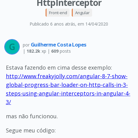
HttpInterceptor
Front-end
Angular
Publicado 6 anos atrás
, em 14/04/2020
Guilherme Costa Lopes
por
|
182.2k
xp |
609
posts
Estava fazendo em cima desse exemplo:
http://www.freakyjolly.com/angular-8-7-show-
global-progress-bar-loader-on-http-calls-in-3-
steps-using-angular-interceptors-in-angular-4-
3/
mas não funcionou.
Segue meu código: