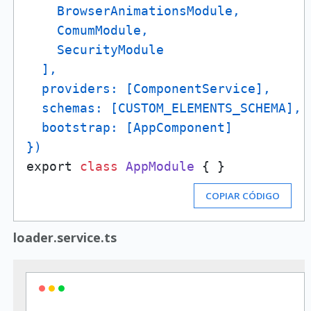
    BrowserAnimationsModule,

    ComumModule,

    SecurityModule

  ],

  providers: [ComponentService],

  schemas: [CUSTOM_ELEMENTS_SCHEMA],

  bootstrap: [AppComponent]

}
)
export 
class
AppModule
 { }
COPIAR CÓDIGO
loader.service.ts