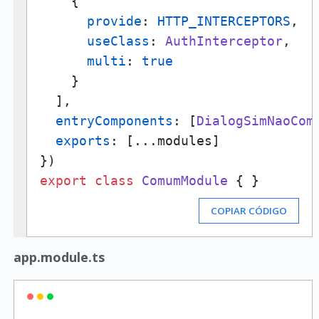
    {

provide
: 
HTTP_INTERCEPTORS
,

useClass
: 
AuthInterceptor
,

multi
: 
true
    }

  ],

entryComponents
: [
DialogSimNaoCom
exports
: [...modules]

export
class
ComumModule
 { }
COPIAR CÓDIGO
app.module.ts