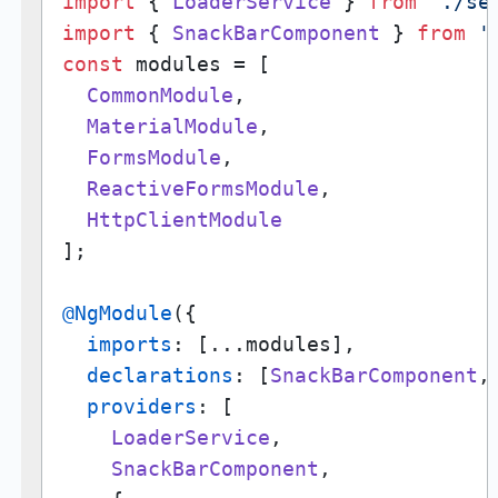
import
 { 
LoaderService
 } 
from
'./se
import
 { 
SnackBarComponent
 } 
from
'
const
 modules = [

CommonModule
,

MaterialModule
,

FormsModule
,

ReactiveFormsModule
,

HttpClientModule
];

@NgModule
({

imports
: [...modules],

declarations
: [
SnackBarComponent
,
providers
: [

LoaderService
,

SnackBarComponent
,
