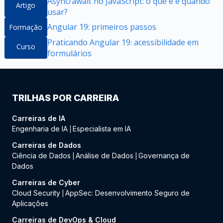
Async/await no JavaScript: o que é e quando
Artigo
usar?
Angular 19: primeiros passos
Formação
Praticando Angular 19: acessibilidade em
Curso
formulários
TRILHAS POR CARREIRA
Carreiras de IA
Engenharia de IA
Especialista em IA
|
Carreiras de Dados
Ciência de Dados
Análise de Dados
Governança de
|
|
Dados
Carreiras de Cyber
Cloud Security
AppSec: Desenvolvimento Seguro de
|
Aplicações
Carreiras de DevOps & Cloud