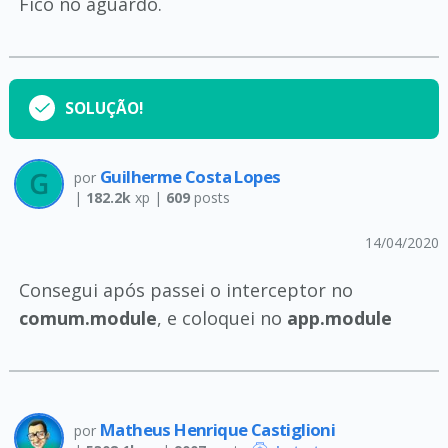
Fico no aguardo.
SOLUÇÃO!
Guilherme Costa Lopes
por
|
182.2k
xp |
609
posts
14/04/2020
Consegui após passei o interceptor no
comum.module
, e coloquei no
app.module
Matheus Henrique Castiglioni
por