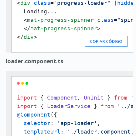
<
div
class
=
"progress-loader"
 [
hidde
  Loading...

<
mat-progress-spinner
class
=
"spin
</
mat-progress-spinner
>
</
div
>
COPIAR CÓDIGO
loader.component.ts
import
 { 
Component
, 
OnInit
 } 
from
'
import
 { 
LoaderService
 } 
from
'../s
@Component
({

selector
: 
'app-loader'
,

templateUrl
: 
'./loader.component.