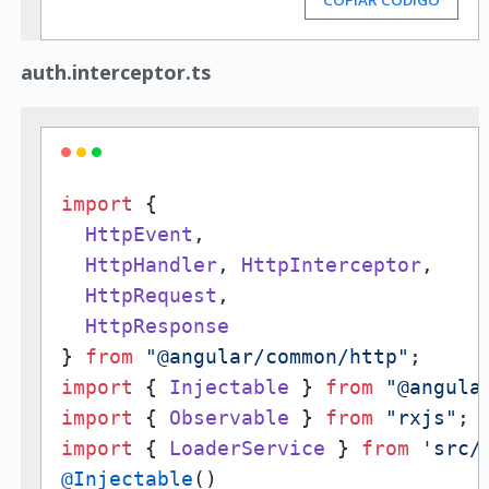
COPIAR CÓDIGO
auth.interceptor.ts
import
 {

HttpEvent
,

HttpHandler
, 
HttpInterceptor
,

HttpRequest
,

HttpResponse
} 
from
"@angular/common/http"
import
 { 
Injectable
 } 
from
"@angula
import
 { 
Observable
 } 
from
"rxjs"
import
 { 
LoaderService
 } 
from
'src/
@Injectable