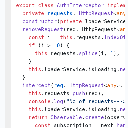
export
class
AuthInterceptor
implem
private
requests
: 
HttpRequest
<
any
constructor
(
private
 loaderService
removeRequest
(
req: HttpRequest<
an
const
 i = 
this
.
requests
.
indexOf
if
 (i >= 
0
) {

this
.
requests
.
splice
(i, 
1
);

    }

this
.
loaderService
.
isLoading
.
ne
  }

intercept
(
req
: 
HttpRequest
<
any
>, 
this
.
requests
.
push
(req);

console
.
log
(
"No of requests--->
this
.
loaderService
.
isLoading
.
ne
return
Observable
.
create
(
observ
const
 subscription = next.
han