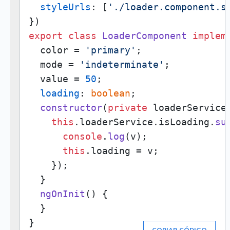
styleUrls
: [
'./loader.component.s
export
class
LoaderComponent
implem
  color = 
'primary'
;

  mode = 
'indeterminate'
;

  value = 
50
;

loading
: 
boolean
;

constructor
(
private
 loaderService
this
.
loaderService
.
isLoading
.
su
console
.
log
(v);

this
.
loading
 = v;

    });

  }

ngOnInit
(
) {

  }

}