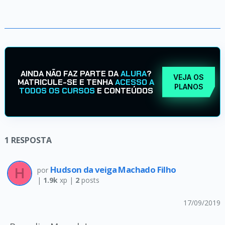
AINDA NÃO FAZ PARTE DA
ALURA
?
VEJA OS
MATRICULE-SE E TENHA
ACESSO A
PLANOS
TODOS OS CURSOS
E CONTEÚDOS
1
RESPOSTA
Hudson da veiga Machado Filho
por
|
1.9k
xp |
2
posts
17/09/2019