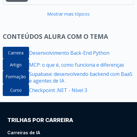
Mostrar mais tópicos
CONTEÚDOS ALURA COM O TEMA
Desenvolvimento Back-End Python
Carreira
MCP: o que é, como funciona e diferenças
Artigo
Supabase: desenvolvendo backend com BaaS
Formação
e agentes de IA
Checkpoint .NET - Nível 3
Curso
TRILHAS POR CARREIRA
Carreiras de IA