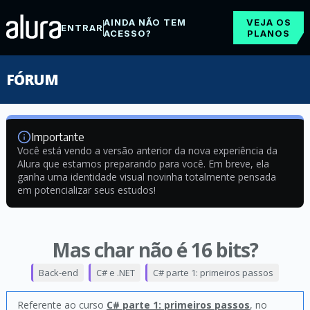
AINDA NÃO TEM
VEJA OS
ENTRAR
ACESSO?
PLANOS
FÓRUM
Importante
Você está vendo a versão anterior da nova experiência da
Alura que estamos preparando para você. Em breve, ela
ganha uma identidade visual novinha totalmente pensada
em potencializar seus estudos!
Mas char não é 16 bits?
Back-end
C# e .NET
C# parte 1: primeiros passos
Referente ao curso
C# parte 1: primeiros passos
, no