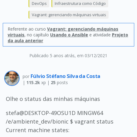
DevOps
Infraestrutura como Código
Vagrant: gerenciando máquinas virtuais
Referente ao curso
Vagrant: gerenciando máquinas
virtuais
, no capítulo
Usando o Ansible
e atividade
Projeto
da aula anterior
Publicado 5 anos atrás
, em 03/12/2021
Fúlvio Stéfano Silva da Costa
por
|
115.2k
xp |
25
posts
Olhe o status das minhas máquinas
stefa@DESKTOP-49OSU1D MINGW64
/e/ambiente_dev/bionic $ vagrant status
Current machine states: