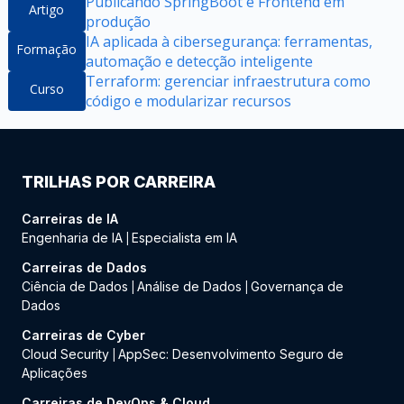
Publicando SpringBoot e Frontend em
Artigo
produção
IA aplicada à cibersegurança: ferramentas,
Formação
automação e detecção inteligente
Terraform: gerenciar infraestrutura como
Curso
código e modularizar recursos
TRILHAS POR CARREIRA
Carreiras de IA
Engenharia de IA
Especialista em IA
|
Carreiras de Dados
Ciência de Dados
Análise de Dados
Governança de
|
|
Dados
Carreiras de Cyber
Cloud Security
AppSec: Desenvolvimento Seguro de
|
Aplicações
Carreiras de DevOps & Cloud