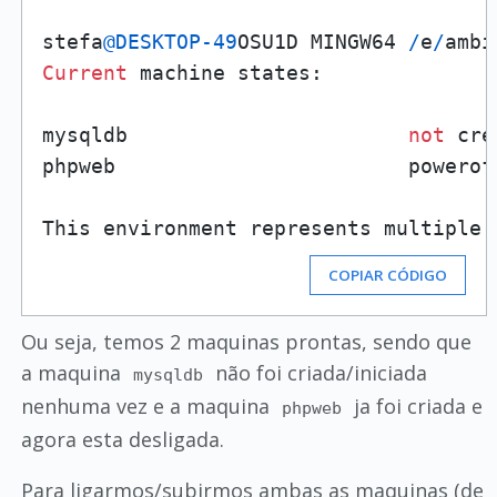
stefa
@DESKTOP
-49
OSU1D MINGW64 
/
e
/
ambi
Current
 machine states:

mysqldb                       
not
 cre
phpweb                        poweroff
This environment represents multiple 
COPIAR CÓDIGO
Ou seja, temos 2 maquinas prontas, sendo que
a maquina
não foi criada/iniciada
mysqldb
nenhuma vez e a maquina
ja foi criada e
phpweb
agora esta desligada.
Para ligarmos/subirmos ambas as maquinas (de