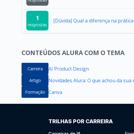
1
[Dúvida] Qual a diferença na práti
respostas
CONTEÚDOS ALURA COM O TEMA
AI Product Design
Carreira
Novidades Alura: O que achou da sua 
Artigo
Canva
Formação
TRILHAS POR CARREIRA
Carreiras de IA
Enge