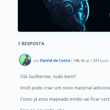
1
RESPOSTA
Daniel da Costa
por
|
195.1k
xp |
371
posts
Olá Guilherme, tudo bem?
Você pode criar um novo material adiciona
Como já esta mapeado então vai ficar cert