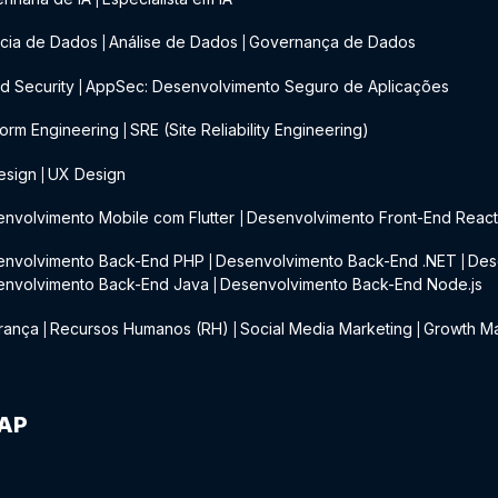
cia de Dados
Análise de Dados
Governança de Dados
|
|
d Security
AppSec: Desenvolvimento Seguro de Aplicações
|
form Engineering
SRE (Site Reliability Engineering)
|
esign
UX Design
|
nvolvimento Mobile com Flutter
Desenvolvimento Front-End Reac
|
envolvimento Back-End PHP
Desenvolvimento Back-End .NET
Des
|
|
envolvimento Back-End Java
Desenvolvimento Back-End Node.js
|
rança
Recursos Humanos (RH)
Social Media Marketing
Growth Ma
|
|
|
IAP