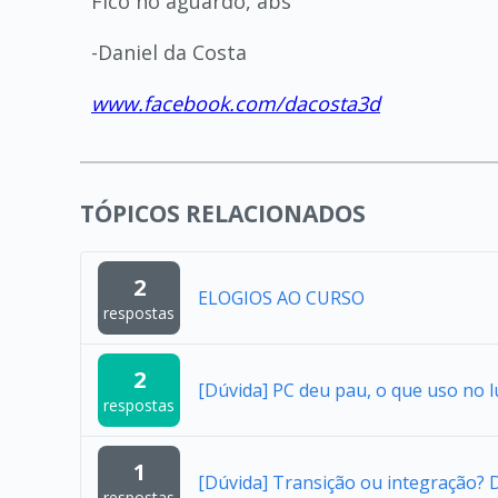
Fico no aguardo, abs
-Daniel da Costa
www.facebook.com/dacosta3d
TÓPICOS RELACIONADOS
2
ELOGIOS AO CURSO
respostas
2
[Dúvida] PC deu pau, o que uso no l
respostas
1
[Dúvida] Transição ou integração?
respostas