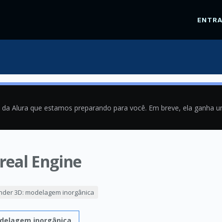
ENTR
a da Alura que estamos preparando para você. Em breve, ela ganha 
eal Engine
9
nder 3D: modelagem inorgânica
odelagem inorgânica