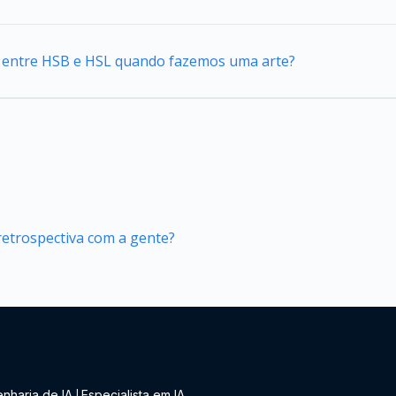
ca entre HSB e HSL quando fazemos uma arte?
retrospectiva com a gente?
nharia de IA
Especialista em IA
|