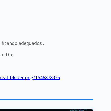
ficando adequados .
um fbx
real_bleder.png?1546878356