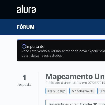
FÓRUM
Importante
Você está vendo a versão anterior da nova experiênci
potencializar seus estudos!
Mapeamento Unr
1
Publicado 8 anos atrás
, em 07/01/201
resposta
UX & Design
Modelagem 3D
Ble
Referente ao curso
Blender 3D: m