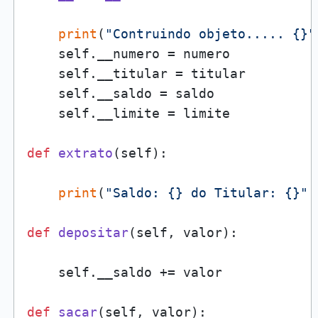
print
(
"Contruindo objeto..... {}"
    self.__numero = numero

    self.__titular = titular

    self.__saldo = saldo

    self.__limite = limite

def
extrato
(
self
):

print
(
"Saldo: {} do Titular: {}"
.
def
depositar
(
self, valor
):

    self.__saldo += valor

def
sacar
(
self, valor
):
