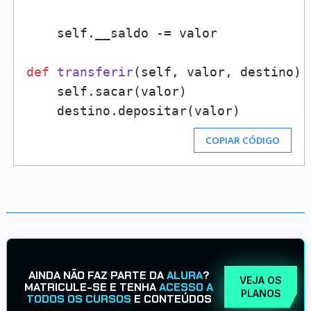
    self.__saldo -= valor

def
transferir
(
self, valor, destino
):

    self.sacar(valor)

    destino.depositar(valor)
COPIAR CÓDIGO
AINDA NÃO FAZ PARTE DA
ALURA
?
VEJA OS
MATRICULE-SE E TENHA
ACESSO A
PLANOS
TODOS OS CURSOS
E CONTEÚDOS