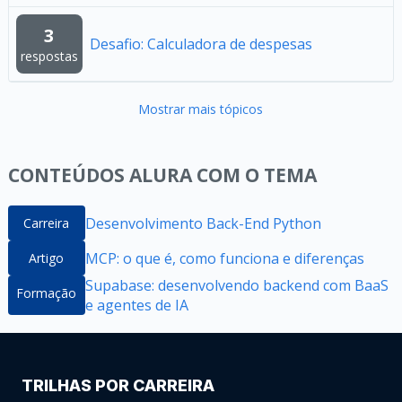
3
Desafio: Calculadora de despesas
respostas
Mostrar mais tópicos
CONTEÚDOS ALURA COM O TEMA
Desenvolvimento Back-End Python
Carreira
MCP: o que é, como funciona e diferenças
Artigo
Supabase: desenvolvendo backend com BaaS
Formação
e agentes de IA
TRILHAS POR CARREIRA