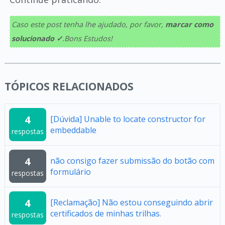
Caso este post tenha lhe ajudado, por favor,
marcar como
solucionado ✓
.Bons Estudos!
TÓPICOS RELACIONADOS
4
[Dúvida] Unable to locate constructor for
embeddable
respostas
4
não consigo fazer submissão do botão com
formulário
respostas
4
[Reclamação] Não estou conseguindo abrir
certificados de minhas trilhas.
respostas